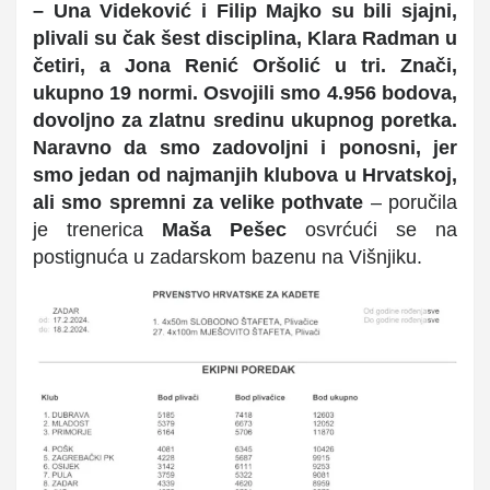
– Una Videković i Filip Majko su bili
sjajni,
plivali su čak šest disciplina, Klara Radman u
četiri, a J
ona Renić Or
š
olić
u tri. Znači,
ukupno 19 normi. Osvojili smo 4.956 bodova,
dovoljno za zlatnu sredinu ukupnog poretka.
Naravno da smo zadovoljni i ponosni, jer
smo jeda
n od najmanjih klubova u Hrvatskoj,
ali smo spremni za velike pothvate
– poručila
je trenerica
Maša Pešec
osvrćući se na
postignuća u zadarskom bazenu na Višnjiku.