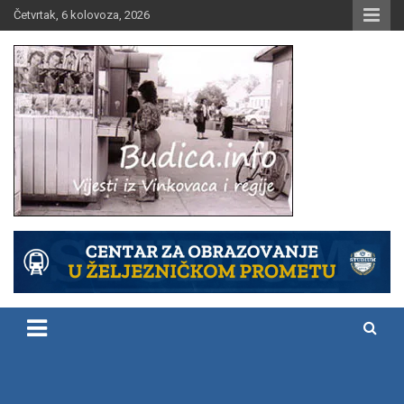
Skip
Četvrtak, 6 kolovoza, 2026
to
content
Vijesti iz Vinkovaca i regije
Budica.info