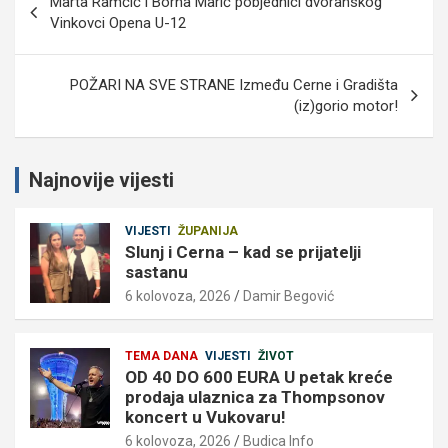
Marta Ramčić i Borna Marić pobjednici dvoranskog
objava
Vinkovci Opena U-12
POŽARI NA SVE STRANE Između Cerne i Gradišta
(iz)gorio motor!
Najnovije vijesti
VIJESTI
ŽUPANIJA
Slunj i Cerna – kad se prijatelji
sastanu
6 kolovoza, 2026
Damir Begović
TEMA DANA
VIJESTI
ŽIVOT
OD 40 DO 600 EURA U petak kreće
prodaja ulaznica za Thompsonov
koncert u Vukovaru!
6 kolovoza, 2026
Budica Info