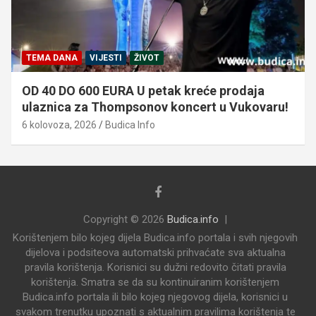
TEMA DANA
VIJESTI
ŽIVOT
OD 40 DO 600 EURA U petak kreće prodaja
ulaznica za Thompsonov koncert u Vukovaru!
6 kolovoza, 2026
Budica Info
Copyright © 2026
Budica.info
Korištenjem bilo kojeg dijela Budica.info portala i svih njegovih
dijelova i podsiteova automatski prihvaćate sva aktualna
pravila korištenja. Korisnici su dužni redovito čitati pravila
korištenja. Smatra se da su kontinuiranim korištenjem
Budica.info portala ili bilo kojeg njegovog dijela, korisnici u
svakom trenutku upoznati s aktualnim pravilima korištenja te