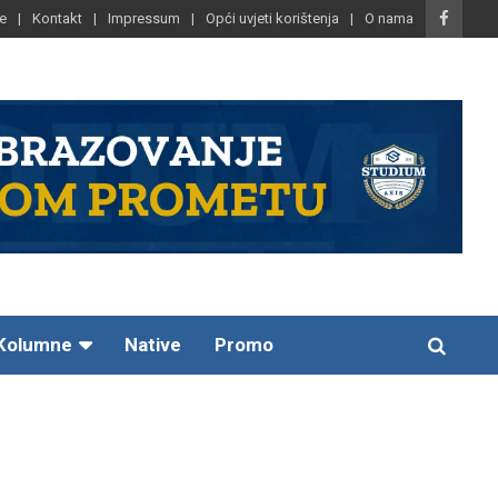
e
Kontakt
Impressum
Opći uvjeti korištenja
O nama
Kolumne
Native
Promo