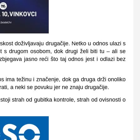
skost doživljavaju drugačije. Netko u odnos ulazi s
 s drugom osobom, dok drugi želi biti tu – ali se
izbjegava jasno reći što taj odnos jest i odlazi bez
 ima težinu i značenje, dok ga druga drži onoliko
ati, a neki se povuku jer ne znaju drugačije.
stoji strah od gubitka kontrole, strah od ovisnosti o