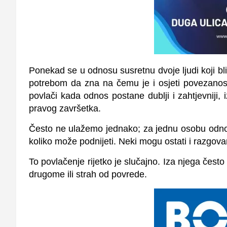
Ponekad se u odnosu susretnu dvoje ljudi koji bli
potrebom da zna na čemu je i osjeti povezanost
povlači kada odnos postane dublji i zahtjevniji, 
pravog završetka.
Često ne ulažemo jednako; za jednu osobu odnos
koliko može podnijeti. Neki mogu ostati i razgovar
To povlačenje rijetko je slučajno. Iza njega često 
drugome ili strah od povrede.