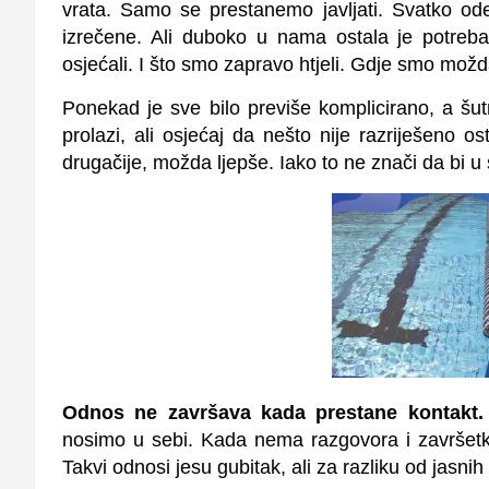
vrata. Samo se prestanemo javljati. Svatko od
izrečene. Ali duboko u nama ostala je potre
osjećali. I što smo zapravo htjeli. Gdje smo možd
Ponekad je sve bilo previše komplicirano, a šutn
prolazi, ali osjećaj da nešto nije razriješeno os
drugačije, možda ljepše. Iako to ne znači da bi u s
Odnos ne završava kada prestane kontakt.
nosimo u sebi. Kada nema razgovora i završetk
Takvi odnosi jesu gubitak, ali za razliku od jasnih