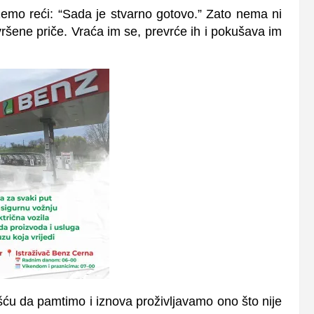
emo reći: “Sada je stvarno gotovo.” Zato nema ni
šene priče. Vraća im se, prevrće ih i pokušava im
šću da pamtimo i iznova proživljavamo ono što nije