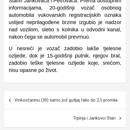
Starih Jankovaca i Petrovaca. Prema dostupnim
informacijama, 20-godišnji vozač osobnog
automobila vukovarskih registracijskih oznaka
uslijed neprilagođene brzine izgubio je nadzor
nad vozilom, sletio s kolnika u odvodni kanal,
nakon čega se automobil prevrnuo.
U nesreći je vozač zadobio lakše tjelesne
ozljede, dok je 15-godišnji putnik, njegov brat,
zadobio teške tjelesne ozljede koje, srećom,
nisu opasne po život.
Navigacija
Vinkovčaninu (30) samo još gutljaj falio do 2,5 promila
objava
Trpinja i Jankovci Stari