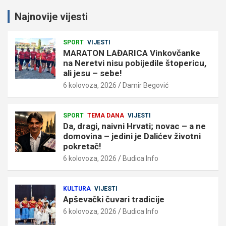
Najnovije vijesti
SPORT
VIJESTI
MARATON LAĐARICA Vinkovčanke
na Neretvi nisu pobijedile štopericu,
ali jesu – sebe!
6 kolovoza, 2026
Damir Begović
SPORT
TEMA DANA
VIJESTI
Da, dragi, naivni Hrvati; novac – a ne
domovina – jedini je Dalićev životni
pokretač!
6 kolovoza, 2026
Budica Info
KULTURA
VIJESTI
Apševački čuvari tradicije
6 kolovoza, 2026
Budica Info