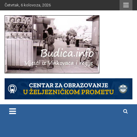
Skip
Četvrtak, 6 kolovoza, 2026
to
content
Vijesti iz Vinkovaca i regije
Budica.info