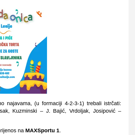
 najavama, (u formaciji 4-2-3-1) trebali istrčati:
sak,
K
uzminski –
J. B
aji
ć, Vrdoljak, J
osipovi
ć
–
prijenos na
MAXSportu 1
.