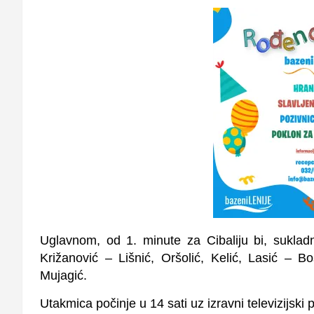
Uglavnom, od 1. minute za Cibaliju bi, sukladno
Kri
žanović – Liš
ni
ć
,
O
r
š
oli
ć
,
K
eli
ć
,
L
asi
ć –
B
o
M
ujagi
ć.
Utakmica počinje u 14 sati uz izravni televizijski 