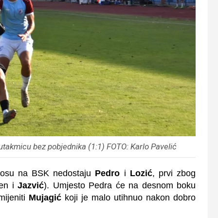
i utakmicu bez pobjednika (1:1) FOTO: Karlo Pavelić
nosu na BSK nedostaju
Pedro
i
Lozić
, prvi zbog
đen i
Jazvić
). Umjesto Pedra će na desnom boku
ijeniti
Mujagić
koji je malo utihnuo nakon dobro