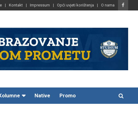
e
Kontakt
Impressum
Opći uvjeti korištenja
O nama
Kolumne
Native
Promo