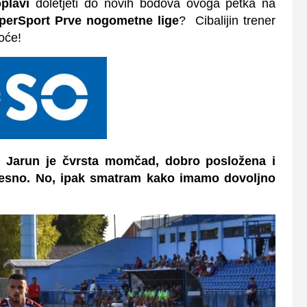
plavi
doletjeti do novih bodova ovoga petka na
uperSport Prve nogometne lige
? Cibalijin trener
oće!
o, Jarun je čvrsta momčad, dobro posložena i
zvjesno. No, ipak smatram kako imamo dovoljno