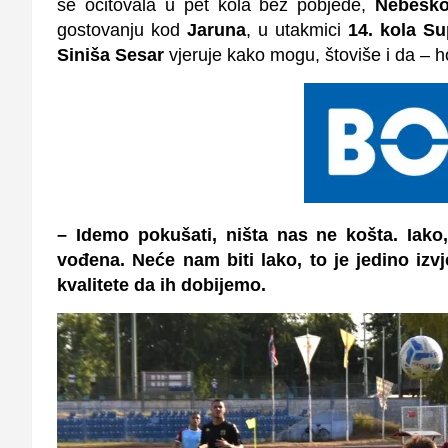
se očitovala u pet kola bez pobjede,
Nebesko
gostovanju kod
Jaruna
, u utakmici
14. kola S
Siniša Sesar
vjeruje kako mogu, štoviše i da – h
– Idemo pokušati, ništa nas ne košta. Iak
vođena. Neće nam biti lako, to je jedino i
kvalitete da ih dobijemo.