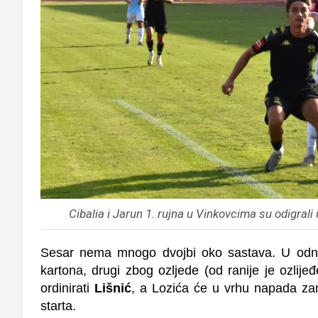
Cibalia i Jarun 1. rujna u Vinkovcima su odigral
Sesar nema mnogo dvojbi oko sastava. U od
kartona, drugi zbog ozljede (od ranije je ozlije
ordinirati
Lišnić
, a Lozića će u vrhu napada zam
starta.