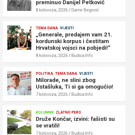
preminuo Danijel Petković
8 kolovoza, 2026
Damir Begović
TEMA DANA
VIJESTI
„Generale, predajem vam 21.
kordunski korpus i čestitam
Hrvatskoj vojsci na pobjedi!“
8 kolovoza, 2026
Budica Info
POLITIKA
TEMA DANA
VIJESTI
Milorade, ne slini zbog
Ustašluka, Ti si ga omogućio!
7 kolovoza, 2026
Budica Info
KOLUMNE
ZLATNO PERO
Druže Končar, izvini: fašisti su
se vratili!
7 kolovoza, 2026
Budica Info