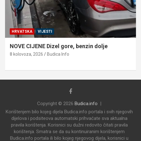
HRVATSKA
VIJESTI
NOVE CIJENE Dizel gore, benzin dolje
8 kolovoza, 2026
Budica Info
Copyright © 2026
Budica.info
Korištenjem bilo kojeg dijela Budica.info portala i svih njegovih
dijelova i podsiteova automatski prihvaćate sva aktualna
pravila korištenja. Korisnici su dužni redovito čitati pravila
korištenja. Smatra se da su kontinuiranim korištenjem
Budica.info portala ili bilo kojeg njegovog dijela, korisnici u