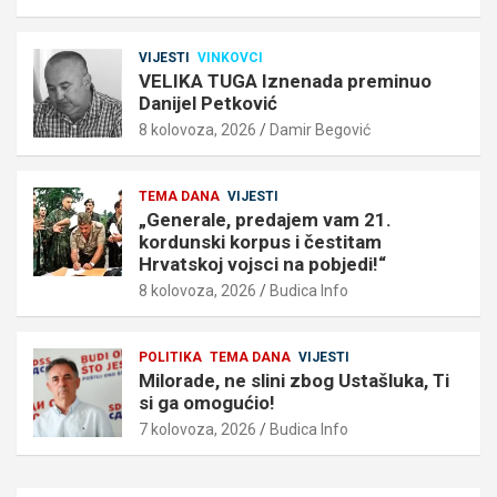
VIJESTI
VINKOVCI
VELIKA TUGA Iznenada preminuo
Danijel Petković
8 kolovoza, 2026
Damir Begović
TEMA DANA
VIJESTI
„Generale, predajem vam 21.
kordunski korpus i čestitam
Hrvatskoj vojsci na pobjedi!“
8 kolovoza, 2026
Budica Info
POLITIKA
TEMA DANA
VIJESTI
Milorade, ne slini zbog Ustašluka, Ti
si ga omogućio!
7 kolovoza, 2026
Budica Info