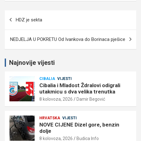
Navigacija
HDZ je sekta
objava
NEDJELJA U POKRETU Od Ivankova do Borinaca pješice
Najnovije vijesti
CIBALIA
VIJESTI
Cibalia i Mladost Ždralovi odigrali
utakmicu s dva velika trenutka
8 kolovoza, 2026
Damir Begović
HRVATSKA
VIJESTI
NOVE CIJENE Dizel gore, benzin
dolje
8 kolovoza, 2026
Budica Info