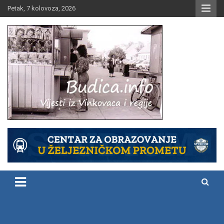
Skip
Petak, 7 kolovoza, 2026
to
content
Vijesti iz Vinkovaca i regije
Budica.info