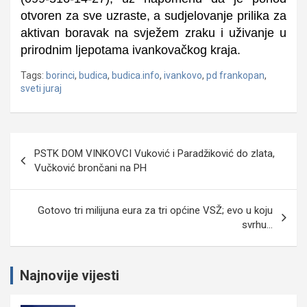
otvoren za sve uzraste, a sudjelovanje prilika za
aktivan boravak na svježem zraku i uživanje u
prirodnim ljepotama ivankovačkog kraja.
Tags:
borinci
,
budica
,
budica.info
,
ivankovo
,
pd frankopan
,
sveti juraj
Navigacija
PSTK DOM VINKOVCI Vuković i Paradžiković do zlata,
objava
Vučković brončani na PH
Gotovo tri milijuna eura za tri općine VSŽ; evo u koju
svrhu…
Najnovije vijesti