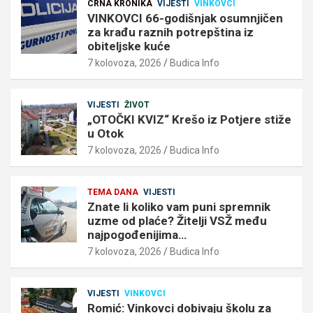
CRNA KRONIKA
VIJESTI
VINKOVCI
VINKOVCI 66-godišnjak osumnjičen
za krađu raznih potrepština iz
obiteljske kuće
7 kolovoza, 2026
Budica Info
VIJESTI
ŽIVOT
„OTOČKI KVIZ“ Krešo iz Potjere stiže
u Otok
7 kolovoza, 2026
Budica Info
TEMA DANA
VIJESTI
Znate li koliko vam puni spremnik
uzme od plaće? Žitelji VSŽ među
najpogođenijima…
7 kolovoza, 2026
Budica Info
VIJESTI
VINKOVCI
Romić: Vinkovci dobivaju školu za