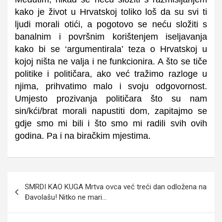
kako je život u Hrvatskoj toliko loš da su svi ti
ljudi morali otići, a pogotovo se neću složiti s
banalnim i površnim korištenjem iseljavanja
kako bi se ‘argumentirala’ teza o Hrvatskoj u
kojoj ništa ne valja i ne funkcionira. A što se tiče
politike i političara, ako već tražimo razloge u
njima, prihvatimo malo i svoju odgovornost.
Umjesto prozivanja političara što su nam
sin/kći/brat morali napustiti dom, zapitajmo se
gdje smo mi bili i što smo mi radili svih ovih
godina. Pa i na biračkim mjestima.
Navigacija
SMRDI KAO KUGA Mrtva ovca već treći dan odložena na
objava
Đavolašu! Nitko ne mari…