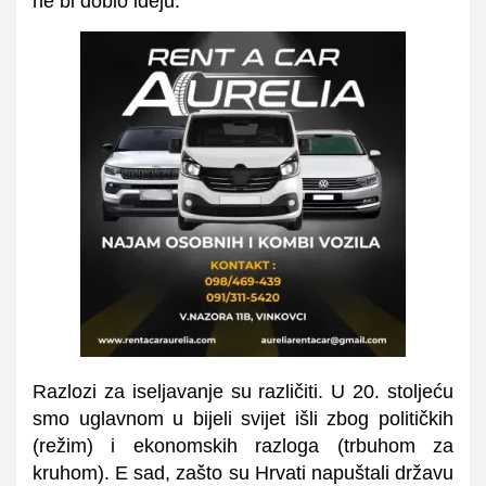
ne bi dobio ideju.
Razlozi za iseljavanje su različiti. U 20. stoljeću
smo uglavnom u bijeli svijet išli zbog političkih
(režim) i ekonomskih razloga (trbuhom za
kruhom). E sad, zašto su Hrvati napuštali državu