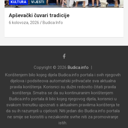
KULTURA
VIJESTI
Apševački čuvari tradicije
6 kolovoza, 2026
Budica Info
Copyright © 2026
Budica.info
Korištenjem bilo kojeg dijela Budica.info portala i svih njegovih
dijelova i podsiteova automatski prihvaćate sva aktualna
pravila korištenja. Korisnici su dužni redovito čitati pravila
korištenja. Smatra se da su kontinuiranim korištenjem
Budica.info portala ili bilo kojeg njegovog dijela, korisnici u
svakom trenutku upoznati s aktualnim pravilima korištenja te
da su ih razumjeli u cijelosti. Niti jedan dio Budica.info portala
ne smije se koristiti u nezakonite svrhe niti za promoviranje
istih.