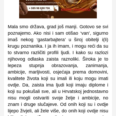
Mala smo država, grad još manji. Gotovo se svi
poznajemo. Ako nisi i sam otišao ‘van’, sigurno
imaš nekog ‘gastarbajtera’ u široj obitelji i(li)
krugu poznanika. I ja ih imam, i mogu reći da su
to stvarno različiti profili ljudi. I kako su razlozi
njihovog odlaska zaista raznoliki. Široka je to
lepeza stupnja obrazovanja, zanimanja,
ambicije, marljivosti, osjećaja prema domovini,
kvalitete života koji su imali ili koju mogu imati
ovdje. Da, zaista ima ljudi koji imaju diplome i
koji su pokušali sve, ali u Hrvatskoj jednostavno
nisu mogli ostvariti svoje želje i ambicije, no
znam i druge slučajeve. Od onih koji su i ovdje
lijepo živjeli, ali žele više, do onih koji ovdje nisu