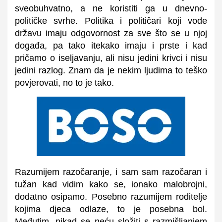
sveobuhvatno, a ne koristiti ga u dnevno-
političke svrhe. Politika i političari koji vode
državu imaju odgovornost za sve što se u njoj
događa, pa tako itekako imaju i prste i kad
pričamo o iseljavanju, ali nisu jedini krivci i nisu
jedini razlog. Znam da je nekim ljudima to teško
povjerovati, no to je tako.
Razumijem razočaranje, i sam sam razočaran i
tužan kad vidim kako se, ionako malobrojni,
dodatno osipamo. Posebno razumijem roditelje
kojima djeca odlaze, to je posebna bol.
Međutim, nikad se neću složiti s razmišljanjem