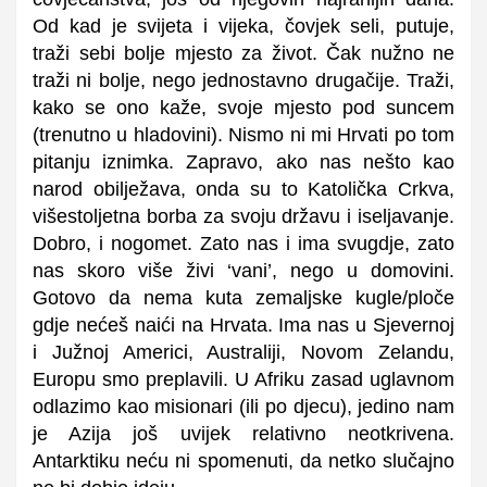
Od kad je svijeta i vijeka, čovjek seli, putuje,
traži sebi bolje mjesto za život. Čak nužno ne
traži ni bolje, nego jednostavno drugačije. Traži,
kako se ono kaže, svoje mjesto pod suncem
(trenutno u hladovini). Nismo ni mi Hrvati po tom
pitanju iznimka. Zapravo, ako nas nešto kao
narod obilježava, onda su to Katolička Crkva,
višestoljetna borba za svoju državu i iseljavanje.
Dobro, i nogomet. Zato nas i ima svugdje, zato
nas skoro više živi ‘vani’, nego u domovini.
Gotovo da nema kuta zemaljske kugle/ploče
gdje nećeš naići na Hrvata. Ima nas u Sjevernoj
i Južnoj Americi, Australiji, Novom Zelandu,
Europu smo preplavili. U Afriku zasad uglavnom
odlazimo kao misionari (ili po djecu), jedino nam
je Azija još uvijek relativno neotkrivena.
Antarktiku neću ni spomenuti, da netko slučajno