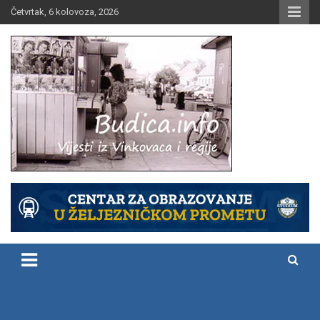
Skip
Četvrtak, 6 kolovoza, 2026
to
content
Vijesti iz Vinkovaca i regije
Budica.info