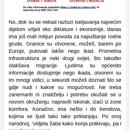
No, dok su se nekad razlozi iseljavanja najvećim
dijelom vrtjeli oko diktature i ekonomije, danas
ima još mali milijun povoda za napuštanje rodne
grude. Granice su otvorene, možeš, barem po
Europi, putovati lakše nego ikad. Prometna
infrastruktura je neki drugi svijet, što također
olakšava migracije. Ljudima su općenito
informacije dostupnije nego ikada, otvoreni su
im mnogi vidici, u sekundi možeš doznati što se
gdje nudi i kakve su mogućnosti. Ne treba
zanemariti ni znatiželju i potrebu okušati se u
novom okruženju, napraviti iskorak, izaći iz zone
komfora. Konačno, ima nešto i do trendova,
kojima se ljudi tako lako priklanjaju. Po onoj
narodnoj, ‘vidjela žaba kako konja potkivaju, pa i