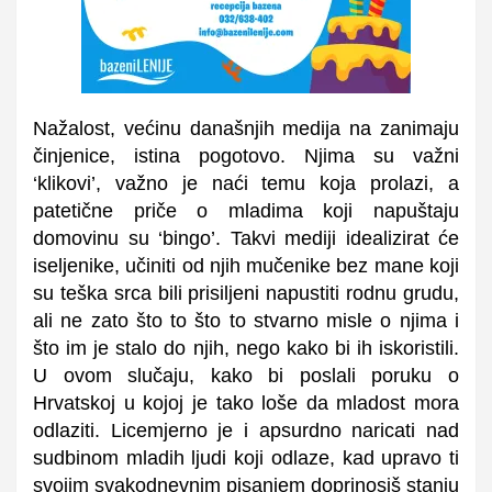
Nažalost, većinu današnjih medija na zanimaju
činjenice, istina pogotovo. Njima su važni
‘klikovi’, važno je naći temu koja prolazi, a
patetične priče o mladima koji napuštaju
domovinu su ‘bingo’. Takvi mediji idealizirat će
iseljenike, učiniti od njih mučenike bez mane koji
su teška srca bili prisiljeni napustiti rodnu grudu,
ali ne zato što to što to stvarno misle o njima i
što im je stalo do njih, nego kako bi ih iskoristili.
U ovom slučaju, kako bi poslali poruku o
Hrvatskoj u kojoj je tako loše da mladost mora
odlaziti. Licemjerno je i apsurdno naricati nad
sudbinom mladih ljudi koji odlaze, kad upravo ti
svojim svakodnevnim pisanjem doprinosiš stanju