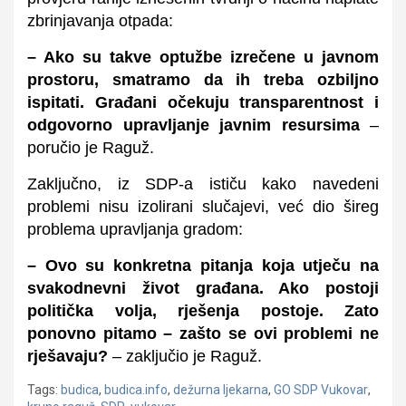
zbrinjavanja otpada:
–
Ako su takve optužbe izrečene u javnom
prostoru, smatramo da ih treba ozbiljno
ispitati. Građani očekuju transparentnost i
odgovorno upravljanje javnim resursima
–
poručio je Raguž.
Zaključno, iz SDP-a ističu kako navedeni
problemi nisu izolirani slučajevi, već dio šireg
problema upravljanja gradom:
– Ovo su konkretna pitanja koja utječu na
svakodnevni život građana. Ako postoji
politička volja, rješenja postoje. Zato
ponovno pitamo – zašto se ovi problemi ne
rješavaju?
–
zaključio je Raguž.
Tags:
budica
,
budica.info
,
dežurna ljekarna
,
GO SDP Vukovar
,