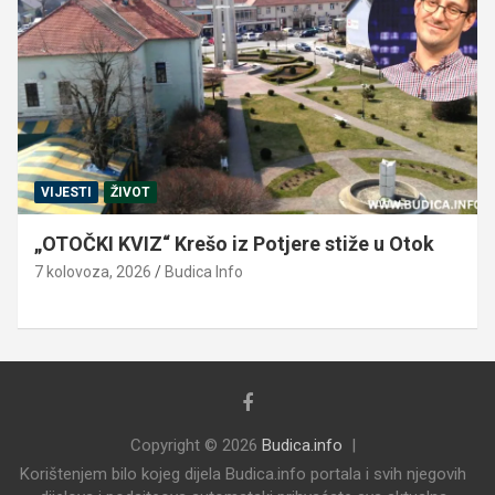
VIJESTI
ŽIVOT
„OTOČKI KVIZ“ Krešo iz Potjere stiže u Otok
7 kolovoza, 2026
Budica Info
Copyright © 2026
Budica.info
Korištenjem bilo kojeg dijela Budica.info portala i svih njegovih