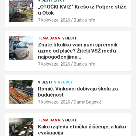
VIJESTI
ŽIVOT
„OTOČKI KVIZ“ Krešo iz Potjere stiže
u Otok
7 kolovoza, 2026
Budica Info
TEMA DANA
VIJESTI
Znate li koliko vam puni spremnik
uzme od plaće? Žitelji VSŽ među
najpogođenijima…
7 kolovoza, 2026
Budica Info
VIJESTI
VINKOVCI
Romić: Vinkovci dobivaju školu za
budućnost
7 kolovoza, 2026
Damir Begović
TEMA DANA
VIJESTI
Kako izgleda etničko čišćenje, a kako
evakuacija