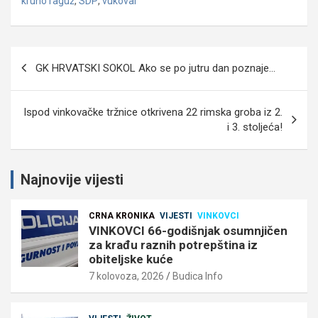
kruno raguž
,
SDP
,
vukovar
Navigacija
GK HRVATSKI SOKOL Ako se po jutru dan poznaje…
objava
Ispod vinkovačke tržnice otkrivena 22 rimska groba iz 2.
i 3. stoljeća!
Najnovije vijesti
CRNA KRONIKA
VIJESTI
VINKOVCI
VINKOVCI 66-godišnjak osumnjičen
za krađu raznih potrepština iz
obiteljske kuće
7 kolovoza, 2026
Budica Info