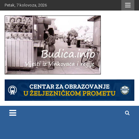
Skip
Petak, 7 kolovoza, 2026
to
content
Vijesti iz Vinkovaca i regije
Budica.info