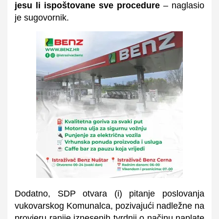
jesu li ispoštovane sve procedure
–
naglasio
je sugovornik.
Dodatno, SDP otvara (i) pitanje poslovanja
vukovarskog Komunalca, pozivajući nadležne na
provjeru ranije iznesenih tvrdnji o načinu naplate