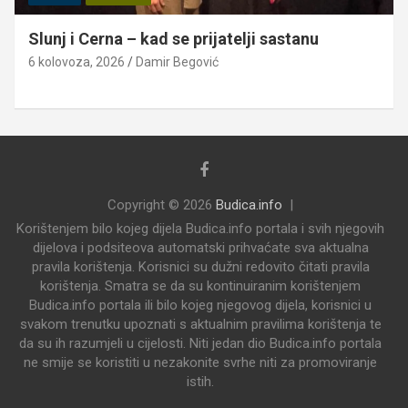
Slunj i Cerna – kad se prijatelji sastanu
6 kolovoza, 2026
Damir Begović
Copyright © 2026
Budica.info
Korištenjem bilo kojeg dijela Budica.info portala i svih njegovih
dijelova i podsiteova automatski prihvaćate sva aktualna
pravila korištenja. Korisnici su dužni redovito čitati pravila
korištenja. Smatra se da su kontinuiranim korištenjem
Budica.info portala ili bilo kojeg njegovog dijela, korisnici u
svakom trenutku upoznati s aktualnim pravilima korištenja te
da su ih razumjeli u cijelosti. Niti jedan dio Budica.info portala
ne smije se koristiti u nezakonite svrhe niti za promoviranje
istih.