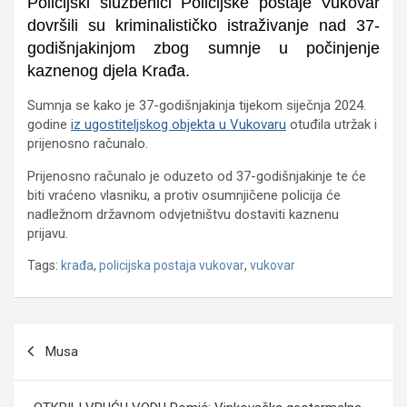
Policijski službenici Policijske postaje Vukovar
dovršili su kriminalističko istraživanje nad 37-
godišnjakinjom zbog sumnje u počinjenje
kaznenog djela Krađa.
Sumnja se kako je 37-godišnjakinja tijekom siječnja 2024.
godine
iz ugostiteljskog objekta u Vukovaru
otuđila utržak i
prijenosno računalo.
Prijenosno računalo je oduzeto od 37-godišnjakinje te će
biti vraćeno vlasniku, a protiv osumnjičene policija će
nadležnom državnom odvjetništvu dostaviti kaznenu
prijavu.
Tags:
krađa
,
policijska postaja vukovar
,
vukovar
Navigacija
Musa
objava