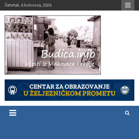
Skip
Četvrtak, 6 kolovoza, 2026
to
content
Vijesti iz Vinkovaca i regije
Budica.info