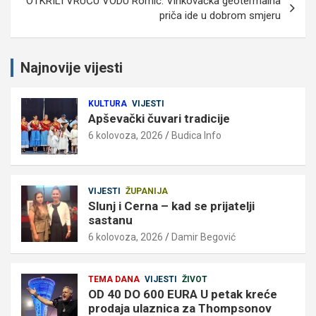
OTKRILI VRUĆU VODU Romić: Vinkovačka geotermalna
priča ide u dobrom smjeru
Najnovije vijesti
KULTURA
VIJESTI
Apševački čuvari tradicije
6 kolovoza, 2026
Budica Info
VIJESTI
ŽUPANIJA
Slunj i Cerna – kad se prijatelji
sastanu
6 kolovoza, 2026
Damir Begović
TEMA DANA
VIJESTI
ŽIVOT
OD 40 DO 600 EURA U petak kreće
prodaja ulaznica za Thompsonov