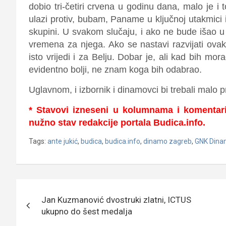
dobio tri-četiri crvena u godinu dana, malo je i
ulazi protiv, bubam, Paname u ključnoj utakmici 
skupini. U svakom slučaju, i ako ne bude išao u
vremena za njega. Ako se nastavi razvijati ovako
isto vrijedi i za Belju. Dobar je, ali kad bih m
evidentno bolji, ne znam koga bih odabrao.
Uglavnom, i izbornik i dinamovci bi trebali malo pr
* Stavovi izneseni u kolumnama i komentar
nužno stav redakcije portala Budica.info.
Tags:
ante jukić
,
budica
,
budica.info
,
dinamo zagreb
,
GNK Din
Navigacija
Jan Kuzmanović dvostruki zlatni, ICTUS
objava
ukupno do šest medalja