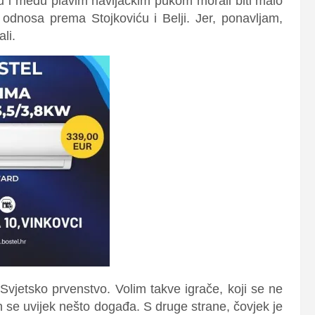
u i među plavim navijačkim pukom morali biti malo
odnosa prema Stojkoviću i Belji. Jer, ponavljam,
li.
 Svjetsko prvenstvo. Volim takve igrače, koji se ne
ih se uvijek nešto događa. S druge strane, čovjek je