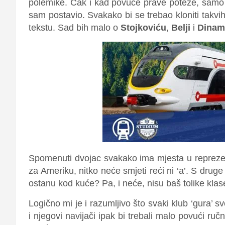
polemike. Čak i kad povuče prave poteze, samo zat
sam postavio. Svakako bi se trebao kloniti takvi
tekstu. Sad bih malo o
Stojkoviću
,
Belji
i
Dinam
Spomenuti dvojac svakako ima mjesta u reprezent
za Ameriku, nitko neće smjeti reći ni ‘a’. S druge
ostanu kod kuće? Pa, i neće, nisu baš tolike klas
Logično mi je i razumljivo što svaki klub ‘gura’ sv
i njegovi navijači ipak bi trebali malo povući ru