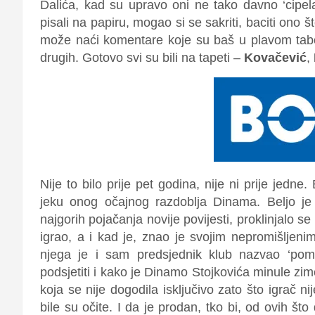
Dalića, kad su upravo oni ne tako davno ‘cipelar
pisali na papiru, mogao si se sakriti, baciti ono št
može naći komentare koje su baš u plavom taboru
drugih. Gotovo svi su bili na tapeti –
Kovačević
,
Nije to bilo prije pet godina, nije ni prije jedne
jeku onog očajnog razdoblja Dinama. Beljo j
najgorih pojačanja novije povijesti, proklinjalo se
igrao, a i kad je, znao je svojim nepromišljen
njega je i sam predsjednik klub nazvao ‘poma
podsjetiti i kako je Dinamo Stojkovića minule zi
koja se nije dogodila isključivo zato što igrač ni
bile su očite. I da je prodan, tko bi, od ovih što