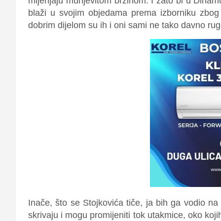
mijenjaju munjevitom brzinom. I zato bi u Dinam
blaži u svojim objedama prema izborniku zbog 
dobrim dijelom su ih i oni sami ne tako davno ruga
Inače, što se Stojkovića tiče, ja bih ga vodio na
skrivaju i mogu promijeniti tok utakmice, oko koj