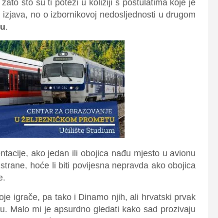
o što su ti potezi u koliziji s postulatima koje je
h izjava, no o izbornikovoj nedosljednosti u drugom
u
.
acije, ako jedan ili obojica nađu mjesto u avionu
 strane, hoće li biti povijesna nepravda ako obojica
e.
oje igrače, pa tako i Dinamo njih, ali hrvatski prvak
čnu. Malo mi je apsurdno gledati kako sad prozivaju