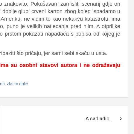
 to znakovito. Pokušavam zamisliti scenarij gdje on
i dobije glupi crveni karton zbog kojeg ispadamo u
 Ameriku, ne vidim to kao nekakvu katastrofu, ima
, puno je velikih natjecanja pred njim. A otprilike
orao prstom pokazati napadača s popisa od kojeg je
ipaziti što pričaju, jer sami sebi skaču u usta.
ima su osobni stavovi autora i ne odražavaju
amo
,
zlatko dalić
A sad adio…