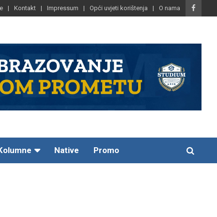
e
Kontakt
Impressum
Opći uvjeti korištenja
O nama
Kolumne
Native
Promo