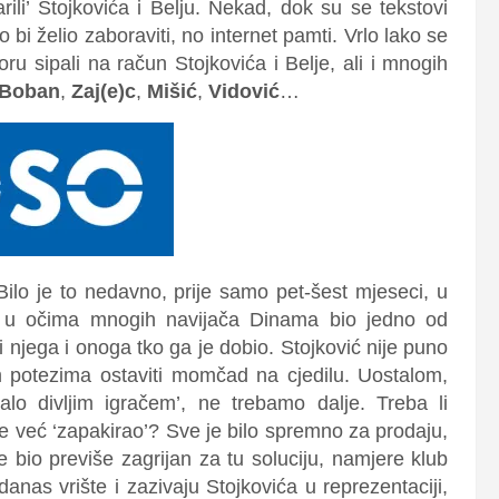
ili’ Stojkovića i Belju. Nekad, dok su se tekstovi
o bi želio zaboraviti, no internet pamti. Vrlo lako se
 sipali na račun Stojkovića i Belje, ali i mnogih
Boban
,
Zaj(e)c
,
Mišić
,
Vidović
…
. Bilo je to nedavno, prije samo pet-šest mjeseci, u
e u očima mnogih navijača Dinama bio jedno od
 i njega i onoga tko ga je dobio. Stojković nije puno
im potezima ostaviti momčad na cjedilu. Uostalom,
lo divljim igračem’, ne trebamo dalje. Treba li
me već ‘zapakirao’? Sve je bilo spremno za prodaju,
je bio previše zagrijan za tu soluciju, namjere klub
 danas vrište i zazivaju Stojkovića u reprezentaciji,