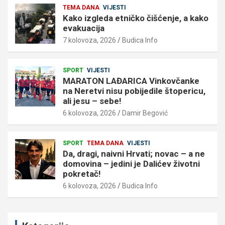
TEMA DANA
VIJESTI
Kako izgleda etničko čišćenje, a kako
evakuacija
7 kolovoza, 2026
Budica Info
SPORT
VIJESTI
MARATON LAĐARICA Vinkovčanke
na Neretvi nisu pobijedile štopericu,
ali jesu – sebe!
6 kolovoza, 2026
Damir Begović
SPORT
TEMA DANA
VIJESTI
Da, dragi, naivni Hrvati; novac – a ne
domovina – jedini je Dalićev životni
pokretač!
6 kolovoza, 2026
Budica Info