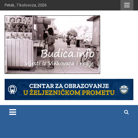
Skip
Petak, 7 kolovoza, 2026
to
content
Vijesti iz Vinkovaca i regije
Budica.info