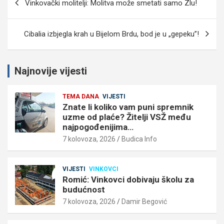
Vinkovački molitelji: Molitva može smetati samo Zlu!
objava
Cibalia izbjegla krah u Bijelom Brdu, bod je u „gepeku”!
Najnovije vijesti
TEMA DANA
VIJESTI
Znate li koliko vam puni spremnik
uzme od plaće? Žitelji VSŽ među
najpogođenijima…
7 kolovoza, 2026
Budica Info
VIJESTI
VINKOVCI
Romić: Vinkovci dobivaju školu za
budućnost
7 kolovoza, 2026
Damir Begović