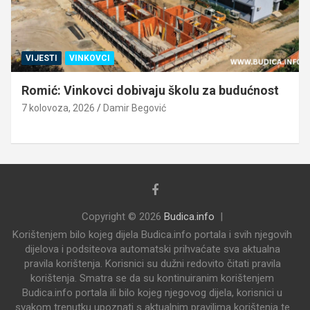
VIJESTI
VINKOVCI
Romić: Vinkovci dobivaju školu za budućnost
7 kolovoza, 2026
Damir Begović
Copyright © 2026
Budica.info
Korištenjem bilo kojeg dijela Budica.info portala i svih njegovih
dijelova i podsiteova automatski prihvaćate sva aktualna
pravila korištenja. Korisnici su dužni redovito čitati pravila
korištenja. Smatra se da su kontinuiranim korištenjem
Budica.info portala ili bilo kojeg njegovog dijela, korisnici u
svakom trenutku upoznati s aktualnim pravilima korištenja te