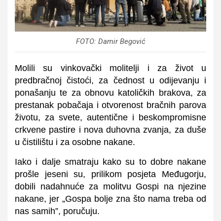
FOTO: Damir Begović
Molili su vinkovački molitelji i za život u
predbračnoj čistoći, za čednost u odijevanju i
ponašanju te za obnovu katoličkih brakova, za
prestanak pobačaja i otvorenost bračnih parova
životu, za svete, autentične i beskompromisne
crkvene pastire i nova duhovna zvanja, za duše
u čistilištu i za osobne nakane.
Iako i dalje smatraju kako su to dobre nakane
prošle jeseni su, prilikom posjeta Međugorju,
dobili nadahnuće za molitvu Gospi na njezine
nakane, jer „Gospa bolje zna što nama treba od
nas samih”, poručuju.