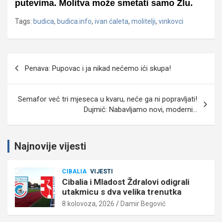
putevima. Molitva može smetati samo Zlu.
Tags:
budica
,
budica.info
,
ivan ćaleta
,
molitelji
,
vinkovci
Navigacija
Penava: Pupovac i ja nikad nećemo ići skupa!
objava
Semafor već tri mjeseca u kvaru, neće ga ni popravljati!
Dujmić: Nabavljamo novi, moderni…
Najnovije vijesti
CIBALIA
VIJESTI
Cibalia i Mladost Ždralovi odigrali
utakmicu s dva velika trenutka
8 kolovoza, 2026
Damir Begović