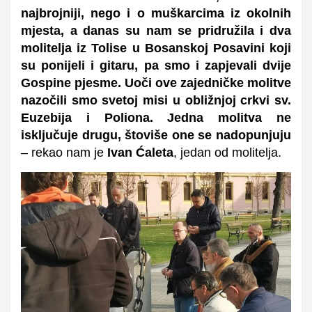
najbrojniji, nego i o muškarcima iz okolnih
mjesta, a danas su nam se pridružila i dva
molitelja iz Tolise u Bosanskoj Posavini koji
su ponijeli i gitaru, pa smo i zapjevali dvije
Gospine pjesme. Uoči ove zajedničke molitve
nazočili smo svetoj misi u obližnjoj crkvi sv.
Euzebija i Poliona. Jedna molitva ne
isključuje drugu, štoviše one se nadopunjuju
– rekao nam je
Ivan Ćaleta
, jedan od molitelja.