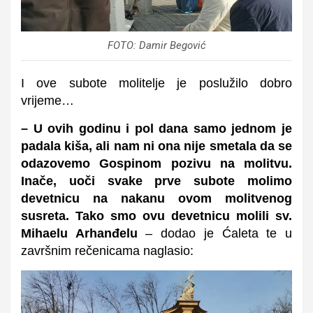
FOTO: Damir Begović
I ove subote molitelje je poslužilo dobro
vrijeme…
– U ovih godinu i pol dana samo jednom je
padala kiša, ali nam ni ona nije smetala da se
odazovemo Gospinom pozivu na molitvu.
Inače, uoči svake prve subote molimo
devetnicu na nakanu ovom molitvenog
susreta. Tako smo ovu devetnicu molili sv.
Mihaelu Arhanđelu
– dodao je Ćaleta te u
završnim rečenicama naglasio: