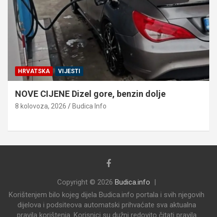
HRVATSKA
VIJESTI
NOVE CIJENE Dizel gore, benzin dolje
8 kolovoza, 2026
Budica Info
Copyright © 2026
Budica.info
Korištenjem bilo kojeg dijela Budica.info portala i svih njegovih
dijelova i podsiteova automatski prihvaćate sva aktualna
pravila korištenja. Korisnici su dužni redovito čitati pravila