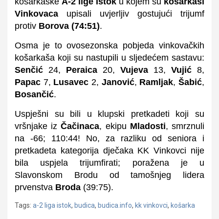
košarkaške
A-2 lige Istok
u kojem su
košarkaši
Vinkovaca
upisali uvjerljiv gostujući trijumf
protiv
Borova (74:51)
.
Osma je to ovosezonska pobjeda vinkovačkih
košarkaša koji su nastupili u sljedećem sastavu:
Senčić
24,
Peraica
20,
Vujeva
13,
Vujić
8,
Papac
7,
Lusavec
2,
Janović
,
Ramljak
,
Šabić
,
Bosančić
.
Uspješni su bili u klupski pretkadeti koji su
vršnjake iz
Čačinaca
, ekipu
Mladosti
, smrznuli
na -66; 110:44! No, za razliku od seniora i
pretkadeta kategorija dječaka KK Vinkovci nije
bila uspjela trijumfirati; poražena je u
Slavonskom Brodu od tamošnjeg lidera
prvenstva
Broda
(39:75).
Tags:
a-2 liga istok
,
budica
,
budica.info
,
kk vinkovci
,
košarka