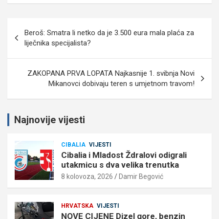
Navigacija
Beroš: Smatra li netko da je 3.500 eura mala plaća za
objava
liječnika specijalista?
ZAKOPANA PRVA LOPATA Najkasnije 1. svibnja Novi
Mikanovci dobivaju teren s umjetnom travom!
Najnovije vijesti
CIBALIA
VIJESTI
Cibalia i Mladost Ždralovi odigrali
utakmicu s dva velika trenutka
8 kolovoza, 2026
Damir Begović
HRVATSKA
VIJESTI
NOVE CIJENE Dizel gore, benzin