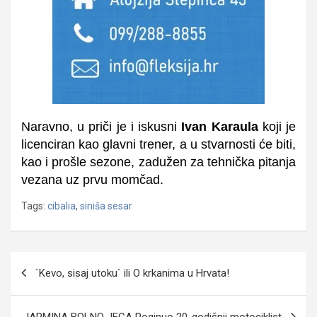
Naravno, u priči je i iskusni
Ivan Karaula
koji je
licenciran kao glavni trener, a u stvarnosti će biti,
kao i prošle sezone, zadužen za tehnička pitanja
vezana uz prvu momčad.
Tags:
cibalia
,
siniša sesar
Navigacija
`Kevo, sisaj utoku` ili O krkanima u Hrvata!
objava
JARMINA BOLNO JECA Poginuo 20-godišnji motociklist