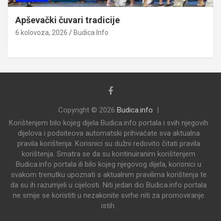
Apševački čuvari tradicije
6 kolovoza, 2026
Budica Info
Copyright © 2026
Budica.info
Korištenjem bilo kojeg dijela Budica.info portala i svih njegovih
dijelova i podsiteova automatski prihvaćate sva aktualna
pravila korištenja. Korisnici su dužni redovito čitati pravila
korištenja. Smatra se da su kontinuiranim korištenjem
Budica.info portala ili bilo kojeg njegovog dijela, korisnici u
svakom trenutku upoznati s aktualnim pravilima korištenja te
da su ih razumjeli u cijelosti. Niti jedan dio Budica.info portala
ne smije se koristiti u nezakonite svrhe niti za promoviranje
istih.