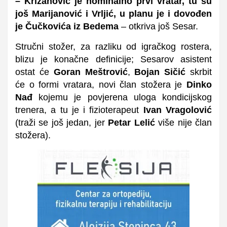
– Križanović je nominalno prvi vratar, tu su
još Marijanović i Vrljić, u planu je i dovođen
je Čučkovića iz Bedema
– otkriva još Sesar.
Stručni stožer, za razliku od igračkog rostera,
blizu je konačne definicije; Sesarov asistent
ostat će
Goran Meštrović
,
Bojan Sičić
skrbit
će o formi vratara, novi član stožera je
Dinko
Nađ
kojemu je povjerena uloga kondicijskog
trenera, a tu je i fizioterapeut
Ivan Vragolović
(traži se još jedan, jer
Petar Lelić
više nije član
stožera).