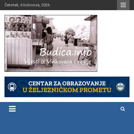
Skip
Četvrtak, 6 kolovoza, 2026
to
content
Vijesti iz Vinkovaca i regije
Budica.info