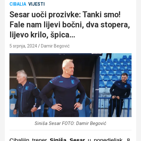
CIBALIA
VIJESTI
Sesar uoči prozivke: Tanki smo!
Fale nam lijevi bočni, dva stopera,
lijevo krilo, špica…
5 srpnja, 2024
Damir Begović
Siniša Sesar FOTO: Damir Begović
Cibalijin trener
Siniša Sesar
u ponedjeljak, 8.