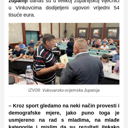
županiji
danas su u velikoj županijskoj vijećnici
u Vinkovcima dodijeljeni ugovori vrijedni 54
tisuće eura.
IZVOR: Vukovarsko-srijemska županija
– Kroz sport gledamo na neki način provesti i
demografske mjere, jako puno toga je
usmjereno na rad s mladima, na mlađe
kategorije i mislim da su rezultati itekako