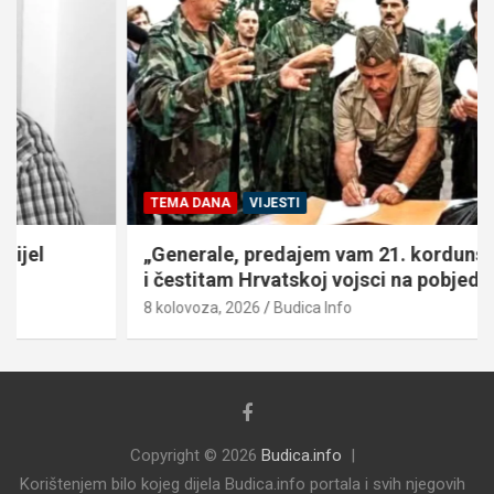
TEMA DANA
VIJESTI
„Generale, predajem vam 21. kordunski korpus
i čestitam Hrvatskoj vojsci na pobjedi!“
8 kolovoza, 2026
Budica Info
Copyright © 2026
Budica.info
Korištenjem bilo kojeg dijela Budica.info portala i svih njegovih