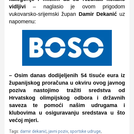
vidljivi
–
naglasio je ovom prigodom
vukovarsko-srijemski župan
Damir Dekanić
uz
napomenu:
– Osim danas dodijeljenih 54 tisuće eura iz
županijskog proračuna u
okviru ovog javnog
poziva
nastojimo tražiti sredstva od
Hrvatskog olimpijskog odbora i državnih
saveza te pomoći našim udrugama i
klubovima u osiguravanju sredstava u što
većoj mjeri.
Tags:
damir dekanić
,
javni poziv
,
sportske udruge
,