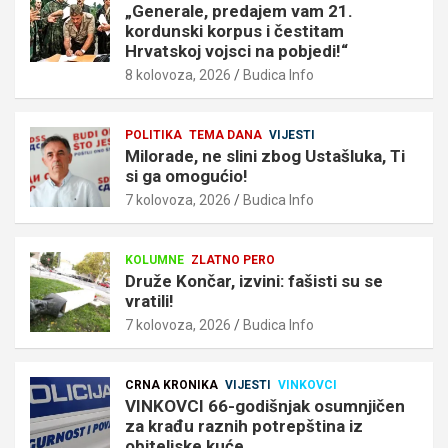
„Generale, predajem vam 21.
kordunski korpus i čestitam
Hrvatskoj vojsci na pobjedi!“
8 kolovoza, 2026
Budica Info
POLITIKA
TEMA DANA
VIJESTI
Milorade, ne slini zbog Ustašluka, Ti
si ga omogućio!
7 kolovoza, 2026
Budica Info
KOLUMNE
ZLATNO PERO
Druže Končar, izvini: fašisti su se
vratili!
7 kolovoza, 2026
Budica Info
CRNA KRONIKA
VIJESTI
VINKOVCI
VINKOVCI 66-godišnjak osumnjičen
za krađu raznih potrepština iz
obiteljske kuće