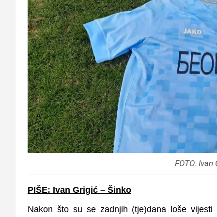
FOTO: Ivan 
PIŠE: Ivan Grigić – Šinko
Nakon što su se zadnjih (tje)dana loše vijesti