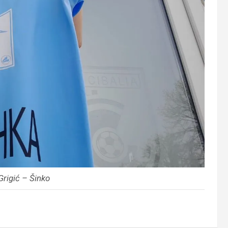
Grigić – Šinko