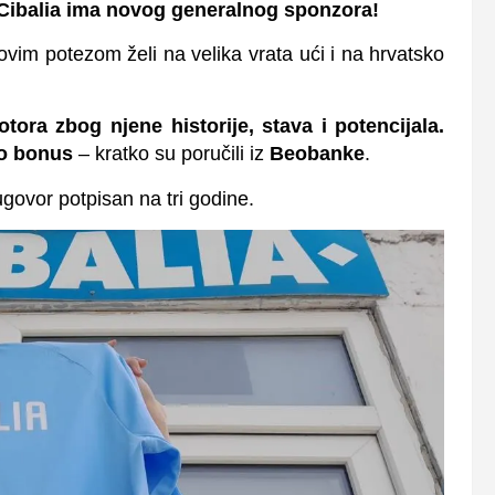
ibalia ima novog generalnog sponzora!
ovim potezom želi na velika vrata ući i na hrvatsko
ora zbog njene historije, stava i potencijala.
mo bonus
– kratko su poručili iz
Beobanke
.
ugovor potpisan na tri godine.