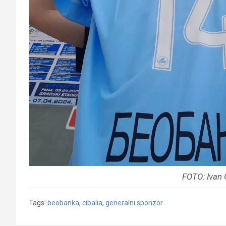
FOTO: Ivan 
Tags:
beobanka
,
cibalia
,
generalni sponzor