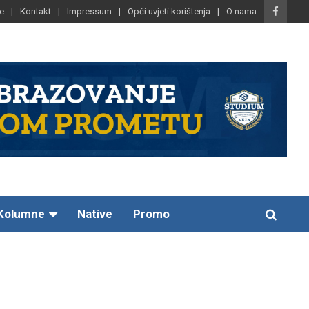
e
Kontakt
Impressum
Opći uvjeti korištenja
O nama
Kolumne
Native
Promo