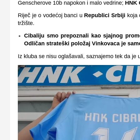
Genscherove 10b napokon i malo vedrine;
HNK C
Riječ je o vodećoj banci u
Republici Srbiji
koja 
tržište.
Cibaliju smo prepoznali kao sjajnog promot
Odličan strateški položaj Vinkovaca je sa
Iz kluba se nisu oglašavali, saznajemo tek da je 