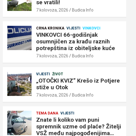
se vratili!
7 kolovoza, 2026
Budica Info
CRNA KRONIKA
VIJESTI
VINKOVCI
VINKOVCI 66-godišnjak
osumnjičen za krađu raznih
potrepština iz obiteljske kuće
7 kolovoza, 2026
Budica Info
VIJESTI
ŽIVOT
„OTOČKI KVIZ“ Krešo iz Potjere
stiže u Otok
7 kolovoza, 2026
Budica Info
TEMA DANA
VIJESTI
Znate li koliko vam puni
spremnik uzme od plaće? Žitelji
VSŽ među najpogođenijima…