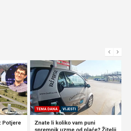
TEMA DANA
VIJESTI
 Potjere
Znate li koliko vam puni
spremnik uzme od plaće? Žitelji