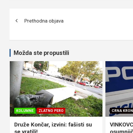
Navigacija
Prethodna objava
objava
Možda ste propustili
KOLUMNE
ZLATNO PERO
CRNA KRON
Druže Končar, izvini: fašisti su
VINKOVCI
se vratili!
osumnjič