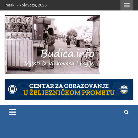
Skip
Petak, 7 kolovoza, 2026
to
content
Vijesti iz Vinkovaca i regije
Budica.info