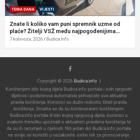
TEMA DANA
VIJESTI
Znate li koliko vam puni spremnik uzme od
plaće? Žitelji VSŽ među najpogođenijima…
7 kolovoza, 2026
Budica Info
Copyright © 2026
Budica.info
Korištenjem bilo kojeg dijela Budica.info portala i svih njegovih
dijelova i podsiteova automatski prihvaćate sva aktualna
pravila korištenja. Korisnici su dužni redovito čitati pravila
korištenja. Smatra se da su kontinuiranim korištenjem
Budica.info portala ili bilo kojeg njegovog dijela, korisnici u
svakom trenutku upoznati s aktualnim pravilima korištenja te
da su ih razumjeli u cijelosti. Niti jedan dio Budica.info portala
ne smije se koristiti u nezakonite svrhe niti za promoviranje