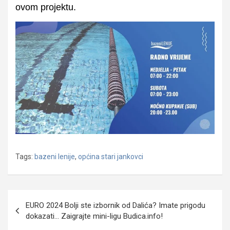
ovom projektu.
Tags:
bazeni lenije
,
općina stari jankovci
Navigacija
EURO 2024 Bolji ste izbornik od Dalića? Imate prigodu
objava
dokazati… Zaigrajte mini-ligu Budica.info!