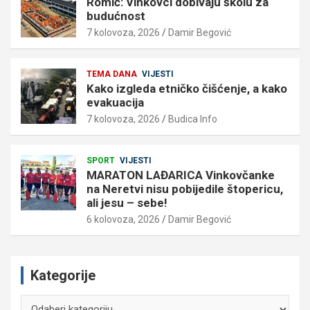
Romić: Vinkovci dobivaju školu za
budućnost
7 kolovoza, 2026
Damir Begović
TEMA DANA
VIJESTI
Kako izgleda etničko čišćenje, a kako
evakuacija
7 kolovoza, 2026
Budica Info
SPORT
VIJESTI
MARATON LAĐARICA Vinkovčanke
na Neretvi nisu pobijedile štopericu,
ali jesu – sebe!
6 kolovoza, 2026
Damir Begović
Kategorije
Kategorije