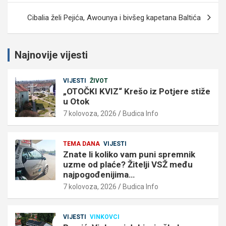
Cibalia želi Pejića, Awounya i bivšeg kapetana Baltića
Najnovije vijesti
VIJESTI
ŽIVOT
„OTOČKI KVIZ“ Krešo iz Potjere stiže
u Otok
7 kolovoza, 2026
Budica Info
TEMA DANA
VIJESTI
Znate li koliko vam puni spremnik
uzme od plaće? Žitelji VSŽ među
najpogođenijima…
7 kolovoza, 2026
Budica Info
VIJESTI
VINKOVCI