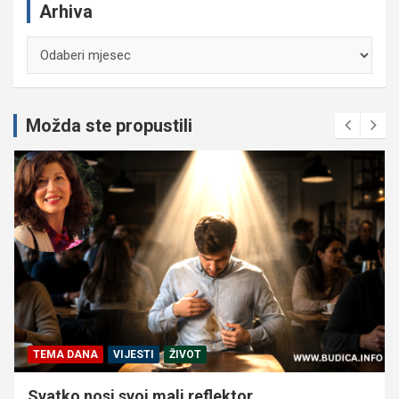
Arhiva
Arhiva
Možda ste propustili
TEMA DANA
VIJESTI
ŽIVOT
Svatko nosi svoj mali reflektor