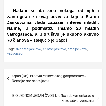
– Nadam se da smo nekoga od njih i
zaintrigirali za ovaj poziv za koji u Starim
Jankovcima vlada zapažen interes mladih.
Naime, u podmlatku imamo 20 mladih
vatrogasaca, a u društvu je ukupno aktivno
70 članova
– zaključio je Šajtoš.
Tags:
dvd stari jankovci
,
oš stari jankovci
,
stari jankovci
,
vatrogasci
Navigacija
Krpan (DP): Procvat vinkovačkog gospodarstva?
objava
Nemojte me nasmijavati…
BIO JEDNOM JEDAN ČVOR Izložba i dokumentarac o
vinkovačkoj željeznici