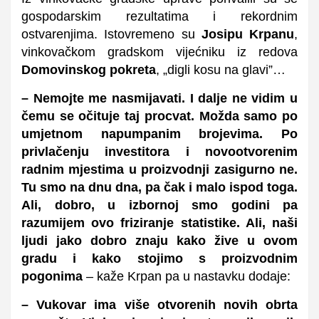
gospodarskim rezultatima i rekordnim
ostvarenjima. Istovremeno su
Josipu Krpanu
,
vinkovačkom gradskom vijećniku iz redova
Domovinskog pokreta
, „digli kosu na glavi”…
– Nemojte me nasmijavati. I dalje ne vidim u
čemu se očituje taj procvat. Možda samo po
umjetnom napumpanim brojevima. Po
privlačenju investitora i novootvorenim
radnim mjestima u proizvodnji zasigurno ne.
Tu smo na dnu dna, pa čak i malo ispod toga.
Ali, dobro, u izbornoj smo godini pa
razumijem ovo friziranje statistike. Ali, naši
ljudi jako dobro znaju kako žive u ovom
gradu i kako stojimo s proizvodnim
pogonima
– kaže Krpan pa u nastavku dodaje:
– Vukovar ima više otvorenih novih obrta