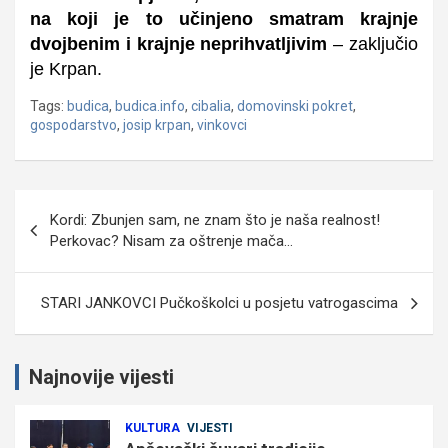
na koji je to učinjeno smatram krajnje
dvojbenim i krajnje neprihvatljivim
– zaključio
je Krpan.
Tags:
budica
,
budica.info
,
cibalia
,
domovinski pokret
,
gospodarstvo
,
josip krpan
,
vinkovci
Navigacija
Kordi: Zbunjen sam, ne znam što je naša realnost!
objava
Perkovac? Nisam za oštrenje mača…
STARI JANKOVCI Pučkoškolci u posjetu vatrogascima
Najnovije vijesti
KULTURA
VIJESTI