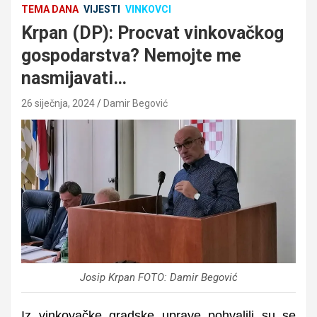
TEMA DANA
VIJESTI
VINKOVCI
Krpan (DP): Procvat vinkovačkog
gospodarstva? Nemojte me
nasmijavati…
26 siječnja, 2024
Damir Begović
Josip Krpan FOTO: Damir Begović
Iz vinkovačke gradske uprave pohvalili su se