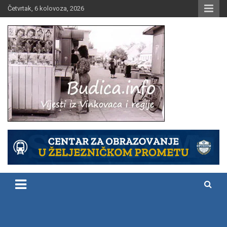
Skip
Četvrtak, 6 kolovoza, 2026
to
content
Vijesti iz Vinkovaca i regije
Budica.info