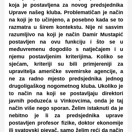
koja je postavljena za novog predsjednika
Uprave našeg kluba. Problematičan je način
na koji je to učinjeno, a posebno kada se to
razmatra u širem kontekstu. Nije ni sasvim
razumljivo na koji je način Damir Mustapić
postavljen na ovu funkciju i što se u
međuvremenu dogodilo s natječajem i u
njemu postavljenim kriterijima. Koliko se
sjećam, kriteriji su bili primjereniji za
upravitelja američke svemirske agencije, a
ne za radno mjesto predsjednika jednog
drugoligaškog nogometnog kluba. Ukoliko je
to način na koji se postavljaju direktori
javnih poduzeća u Vinkovcima, onda je taj
način više nego sporan. Želim istaknuti da je
nebitno je li za predsjednika uprave
postavljen profesor fizike, doktor ekonomije
ili svatovski pjevač, samo želim reći da način