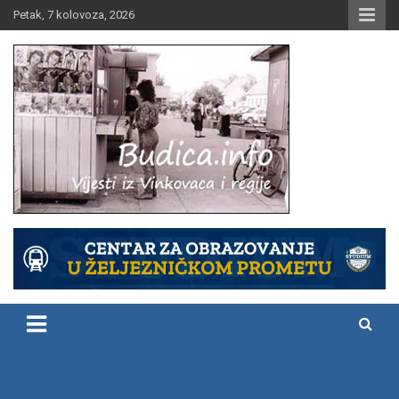
Skip
Petak, 7 kolovoza, 2026
to
content
Vijesti iz Vinkovaca i regije
Budica.info