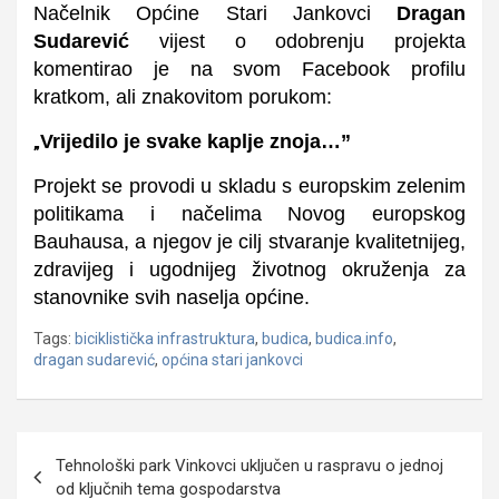
Načelnik Općine Stari Jankovci
Dragan
Sudarević
vijest o odobrenju projekta
komentirao je na svom Facebook profilu
kratkom, ali znakovitom porukom:
Vrijedilo je svake kaplje znoja…”
„
Projekt se provodi u skladu s europskim zelenim
politikama i načelima Novog europskog
Bauhausa, a njegov je cilj stvaranje kvalitetnijeg,
zdravijeg i ugodnijeg životnog okruženja za
stanovnike svih naselja općine.
Tags:
biciklistička infrastruktura
,
budica
,
budica.info
,
dragan sudarević
,
općina stari jankovci
Navigacija
Tehnološki park Vinkovci uključen u raspravu o jednoj
objava
od ključnih tema gospodarstva