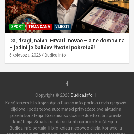
SPORT
TEMA DANA
VIJESTI
Da, dragi, naivni Hrvati; novac – a ne domovina
– jedini je Dalićev životni pokretač!
6 kolovoza, 2026
Budica Info
Copyright © 2026
Budica.info
Korištenjem bilo kojeg dijela Budica.info portala i svih njegovih
dijelova i podsiteova automatski prihvaćate sva aktualna
pravila korištenja. Korisnici su dužni redovito čitati pravila
korištenja. Smatra se da su kontinuiranim korištenjem
Budica.info portala ili bilo kojeg njegovog dijela, korisnici u