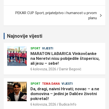
PEKAR CUP Sport, prijateljstvo i humanost u prvom
planu
Najnovije vijesti
SPORT
VIJESTI
MARATON LAĐARICA Vinkovčanke
na Neretvi nisu pobijedile štopericu,
ali jesu – sebe!
6 kolovoza, 2026
Damir Begović
SPORT
TEMA DANA
VIJESTI
Da, dragi, naivni Hrvati; novac – a ne
domovina – jedini je Dalićev životni
pokretač!
6 kolovoza, 2026
Budica Info