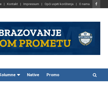
e
Kontakt
Impressum
Opći uvjeti korištenja
O nama
Kolumne
Native
Promo