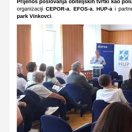
Prijenos poslovanja obiteljskih tvrtki kao polu
organizaciji
CEPOR-a
,
EFOS-a
,
HUP-a
i partn
park Vinkovci
.