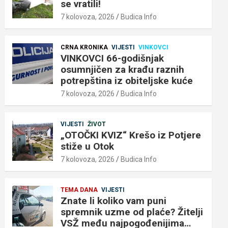
se vratili!
7 kolovoza, 2026
Budica Info
CRNA KRONIKA
VIJESTI
VINKOVCI
VINKOVCI 66-godišnjak
osumnjičen za krađu raznih
potrepština iz obiteljske kuće
7 kolovoza, 2026
Budica Info
VIJESTI
ŽIVOT
„OTOČKI KVIZ“ Krešo iz Potjere
stiže u Otok
7 kolovoza, 2026
Budica Info
TEMA DANA
VIJESTI
Znate li koliko vam puni
spremnik uzme od plaće? Žitelji
VSŽ među najpogođenijima…