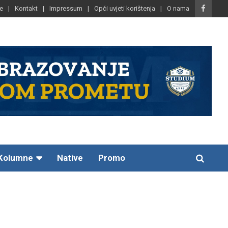
e
Kontakt
Impressum
Opći uvjeti korištenja
O nama
Kolumne
Native
Promo