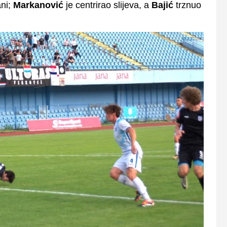
ani;
Markanović
je centrirao slijeva, a
Bajić
trznuo