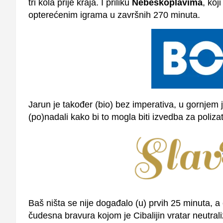
tri kola prije kraja. I priliku
Nebeskoplavima
, koj
opterećenim igrama u završnih 270 minuta.
Jarun je također (bio) bez imperativa, u gornjem je
(po)nadali kako bi to mogla biti izvedba za poliz
Baš ništa se nije događalo (u) prvih 25 minuta, a
čudesna bravura kojom je Cibalijin vratar neutral