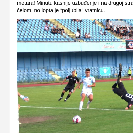
metara!
Minutu kasnije uzbuđenje i na drugoj str
čelom, no lopta je ”poljubila” vratnicu.