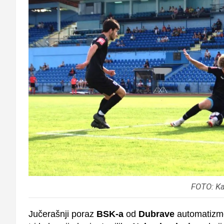
FOTO: Ka
Jučerašnji poraz
BSK-a
od
Dubrave
automatizm