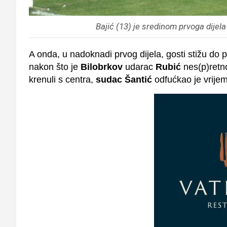
Bajić (13) je sredinom prvoga dijel
A onda, u nadoknadi prvog dijela, gosti stižu do p
nakon što je
Bilobrkov
udarac
Rubić
nes(p)retno
krenuli s centra,
sudac Šantić
odfućkao je vrije