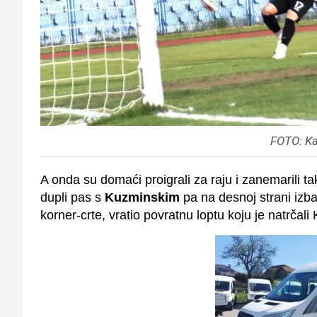
FOTO: Ka
A onda su domaći proigrali za raju i zanemarili ta
dupli pas s
Kuzminskim
pa na desnoj strani izb
korner-crte, vratio povratnu loptu koju je natrčal