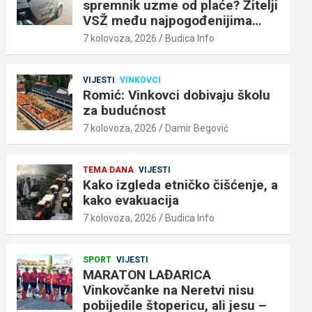
spremnik uzme od plaće? Žitelji
VSŽ među najpogođenijima…
7 kolovoza, 2026
Budica Info
VIJESTI
VINKOVCI
Romić: Vinkovci dobivaju školu
za budućnost
7 kolovoza, 2026
Damir Begović
TEMA DANA
VIJESTI
Kako izgleda etničko čišćenje, a
kako evakuacija
7 kolovoza, 2026
Budica Info
SPORT
VIJESTI
MARATON LAĐARICA
Vinkovčanke na Neretvi nisu
pobijedile štopericu, ali jesu –