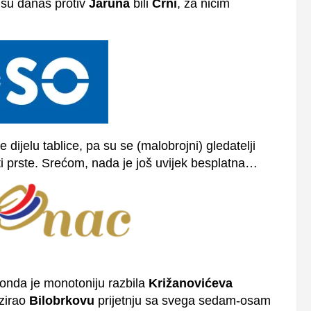
i su danas protiv
Jaruna
bili
Crni
, za ničim
 dijelu tablice, pa su se (malobrojni) gledatelji
ati prste. Srećom, nada je još uvijek besplatna…
 onda je monotoniju razbila
Križanovićeva
izirao
Bilobrkovu
prijetnju sa svega sedam-osam