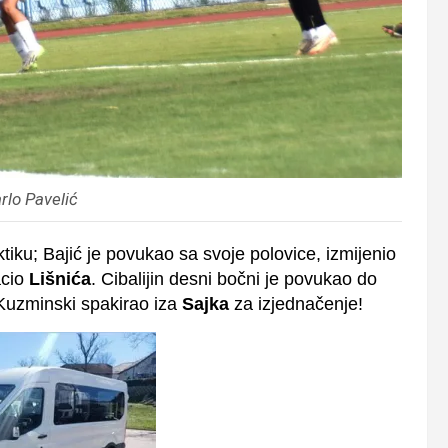
rlo Pavelić
ktiku; Bajić je povukao sa svoje polovice, izmijenio
acio
Lišnića
. Cibalijin desni bočni je povukao do
i Kuzminski spakirao iza
Sajka
za izjednačenje!