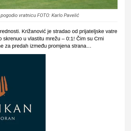
a pogodio vratnicu FOTO: Karlo Pavelić
rednosti. Križanović je stradao od prijateljske vatre
 skrenuo u vlastitu mrežu – 0:1! Čim su Crni
me za predah između promjena strana…