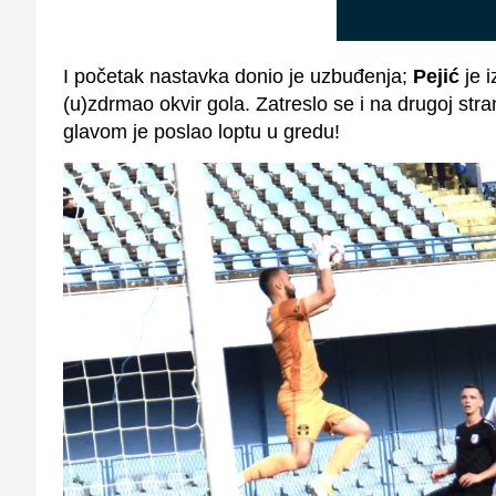
I početak nastavka donio je uzbuđenja;
Pejić
je i
(u)zdrmao okvir gola. Zatreslo se i na drugoj str
glavom je poslao loptu u gredu!