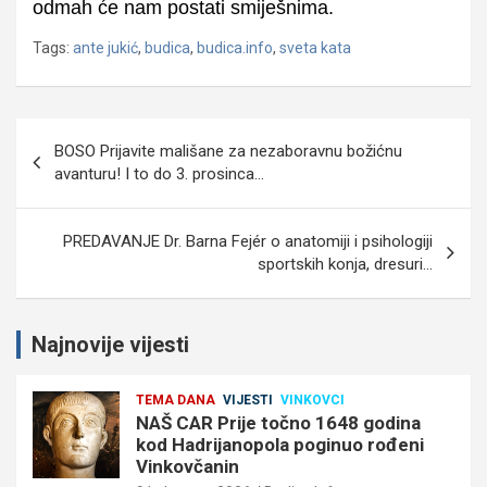
odmah će nam postati smiješnima.
Tags:
ante jukić
,
budica
,
budica.info
,
sveta kata
Navigacija
BOSO Prijavite mališane za nezaboravnu božićnu
objava
avanturu! I to do 3. prosinca…
PREDAVANJE Dr. Barna Fejér o anatomiji i psihologiji
sportskih konja, dresuri…
Najnovije vijesti
TEMA DANA
VIJESTI
VINKOVCI
NAŠ CAR Prije točno 1648 godina
kod Hadrijanopola poginuo rođeni
Vinkovčanin