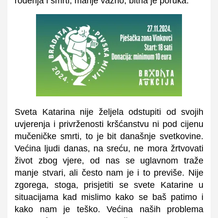
rođenja i smrti, manje važno, bitna je poruka.
Sveta Katarina nije željela odstupiti od svojih
uvjerenja i privrženosti kršćanstvu ni pod cijenu
mučeničke smrti, to je bit današnje svetkovine.
Većina ljudi danas, na sreću, ne mora žrtvovati
život zbog vjere, od nas se uglavnom traže
manje stvari, ali često nam je i to previše. Nije
zgorega, stoga, prisjetiti se svete Katarine u
situacijama kad mislimo kako se baš patimo i
kako nam je teško. Većina naših problema