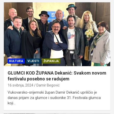
KULTURA
VIJESTI
ŽUPANIJA
GLUMCI KOD ŽUPANA Dekanić: Svakom novom
festivalu posebno se radujem
16 svibnja, 2024
Damir Begović
Vukovarsko-srijemski župan Damir Dekanić upriličio je
danas prijam za glumce i sudionike 31. Festivala glumca
koji…