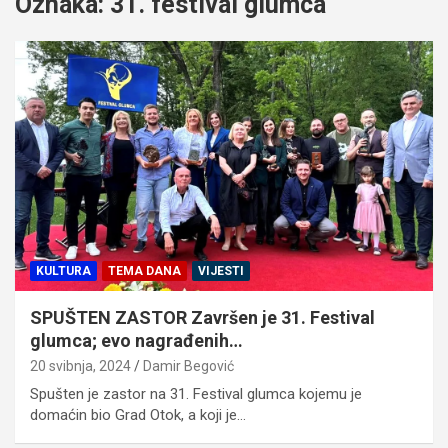
Oznaka:
31. festival glumca
KULTURA
TEMA DANA
VIJESTI
SPUŠTEN ZASTOR Završen je 31. Festival
glumca; evo nagrađenih…
20 svibnja, 2024
Damir Begović
Spušten je zastor na 31. Festival glumca kojemu je
domaćin bio Grad Otok, a koji je…