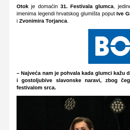
Otok
je domaćin
31.
Festivala glumca
, jedi
imenima legendi hrvatskog glumišta poput
Ive G
i
Zvonimira Torjanca
.
– Najveća nam je pohvala kada glumci kažu d
i gostoljubive slavonske naravi, zbog če
festivalom srca.