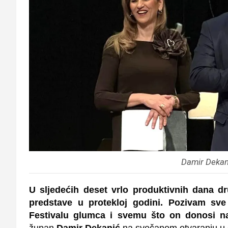
Damir Dekan
U sljedećih deset vrlo produktivnih dana d
predstave u protekloj godini.
Pozivam sve 
Festivalu glumca i svemu što on donosi na
župan
Damir Dekanić
na svečanom otvaranju u 