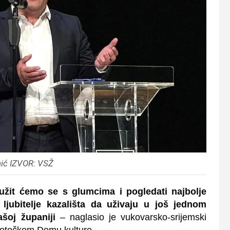
ić IZVOR: VSŽ
ružit ćemo se s glumcima i pogledati najbolje
ljubitelje kazališta da uživaju u još jednom
šoj županiji
–
naglasio je vukovarsko-srijemski
otočkom Domu kulture.