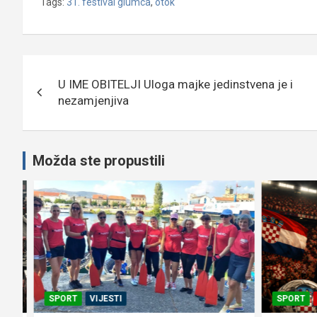
Tags:
31. festival glumca
,
otok
Navigacija
U IME OBITELJI Uloga majke jedinstvena je i
objava
nezamjenjiva
Možda ste propustili
SPORT
VIJESTI
SPORT
T