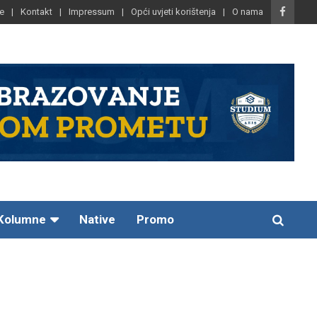
e
Kontakt
Impressum
Opći uvjeti korištenja
O nama
Kolumne
Native
Promo