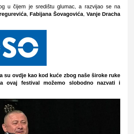
nog u čijem je središtu glumac, a razvijao se na
regurevića
,
Fabijana Šovagovića
,
Vanje Dracha
a su ovdje kao kod kuće zbog naše široke ruke
ga ovaj festival možemo slobodno nazvati i