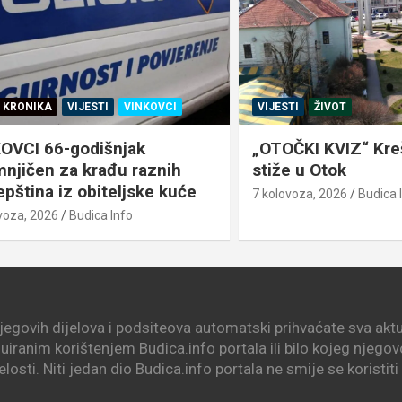
IKA
VIJESTI
VINKOVCI
VIJESTI
ŽIVOT
 66-godišnjak
„OTOČKI KVIZ“ Krešo iz
en za krađu raznih
stiže u Otok
na iz obiteljske kuće
7 kolovoza, 2026
Budica Info
 2026
Budica Info
njegovih dijelova i podsiteova automatski prihvaćate sva aktua
nuiranim korištenjem Budica.info portala ili bilo kojeg njego
elosti. Niti jedan dio Budica.info portala ne smije se koristit