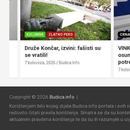
KOLUMNE
ZLATNO PERO
CRNA KRON
Druže Končar, izvini: fašisti su
VINKOVCI
se vratili!
osumnjič
potrepšti
7 kolovoza, 2026
Budica Info
7 kolovoza,
Copyright © 2026
Budica.info
Korištenjem bilo kojeg dijela Budica.info portala i svih 
redovito čitati pravila korištenja. Smatra se da su konti
aktualnim pravilima korištenja te da su ih razumjeli u cij