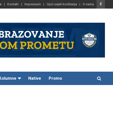
e
Kontakt
Impressum
Opći uvjeti korištenja
O nama
Kolumne
Native
Promo