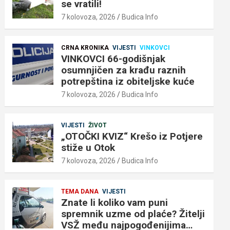
se vratili!
7 kolovoza, 2026
Budica Info
CRNA KRONIKA
VIJESTI
VINKOVCI
VINKOVCI 66-godišnjak
osumnjičen za krađu raznih
potrepština iz obiteljske kuće
7 kolovoza, 2026
Budica Info
VIJESTI
ŽIVOT
„OTOČKI KVIZ“ Krešo iz Potjere
stiže u Otok
7 kolovoza, 2026
Budica Info
TEMA DANA
VIJESTI
Znate li koliko vam puni
spremnik uzme od plaće? Žitelji
VSŽ među najpogođenijima…