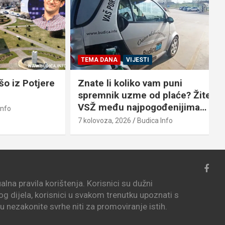
TEMA DANA
VIJESTI
 Potjere
Znate li koliko vam puni
spremnik uzme od plaće? Žitelji
VSŽ među najpogođenijima…
7
7 kolovoza, 2026
Budica Info
lna pravila korištenja. Korisnici su dužni
vog dijela, korisnici u svakom trenutku upoznati s
i u nezakonite svrhe niti za promoviranje istih.