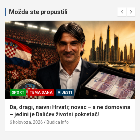
Možda ste propustili
SPORT
TEMA DANA
VIJESTI
Da, dragi, naivni Hrvati; novac – a ne domovina
– jedini je Dalićev životni pokretač!
6 kolovoza, 2026
Budica Info