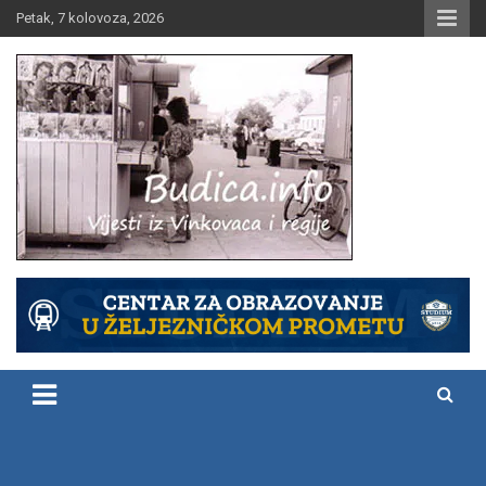
Skip
Petak, 7 kolovoza, 2026
to
content
Vijesti iz Vinkovaca i regije
Budica.info