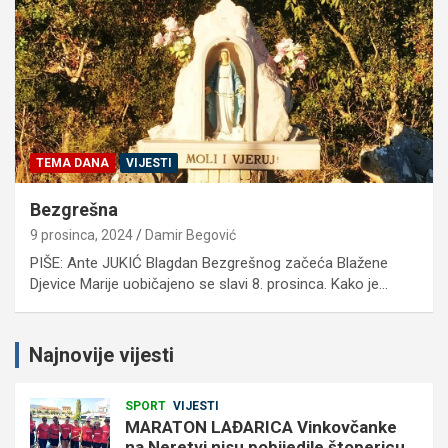
TEMA DANA
VIJESTI
Bezgrešna
9 prosinca, 2024
Damir Begović
PIŠE: Ante JUKIĆ Blagdan Bezgrešnog začeća Blažene
Djevice Marije uobičajeno se slavi 8. prosinca. Kako je…
Najnovije vijesti
SPORT
VIJESTI
MARATON LAĐARICA Vinkovčanke
na Neretvi nisu pobijedile štopericu,