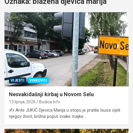
Oznaka:
blažena djevica marija
VIJESTI
VINKOVCI
Nesvakidašnji kirbaj u Novom Selu
13 lipnja, 2026
Budica Info
✍️ Ante JUKIĆ Djevica Marija u stopu je pratila Isusa cijeli
njegov život, brižna poput svake majke.…