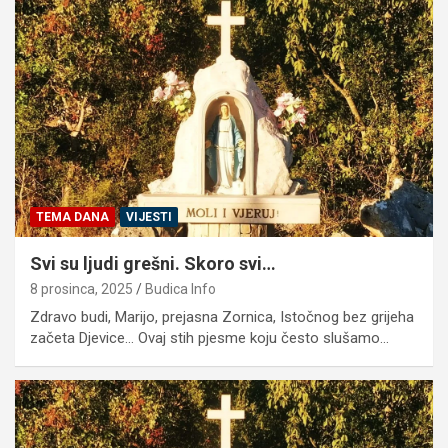
TEMA DANA
VIJESTI
Svi su ljudi grešni. Skoro svi…
8 prosinca, 2025
Budica Info
Zdravo budi, Marijo, prejasna Zornica, Istočnog bez grijeha
začeta Djevice… Ovaj stih pjesme koju često slušamo…