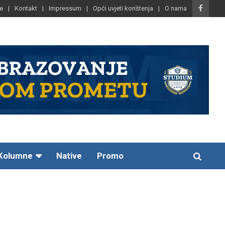
e
Kontakt
Impressum
Opći uvjeti korištenja
O nama
Kolumne
Native
Promo