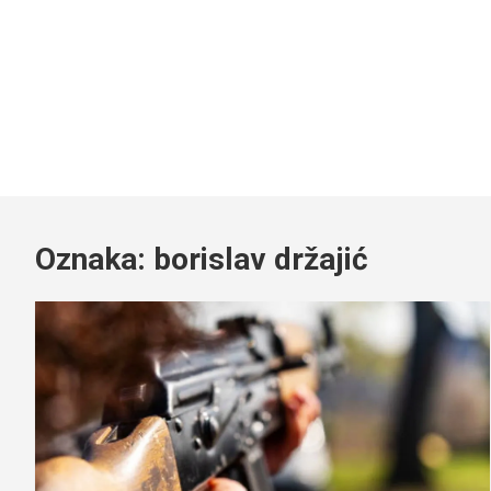
Oznaka:
borislav držajić