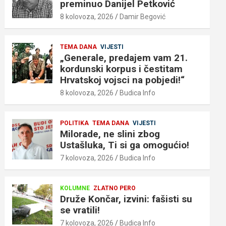
preminuo Danijel Petković
8 kolovoza, 2026
Damir Begović
TEMA DANA
VIJESTI
„Generale, predajem vam 21.
kordunski korpus i čestitam
Hrvatskoj vojsci na pobjedi!“
8 kolovoza, 2026
Budica Info
POLITIKA
TEMA DANA
VIJESTI
Milorade, ne slini zbog
Ustašluka, Ti si ga omogućio!
7 kolovoza, 2026
Budica Info
KOLUMNE
ZLATNO PERO
Druže Končar, izvini: fašisti su
se vratili!
7 kolovoza, 2026
Budica Info