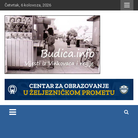
Skip
Četvrtak, 6 kolovoza, 2026
to
content
Vijesti iz Vinkovaca i regije
Budica.info