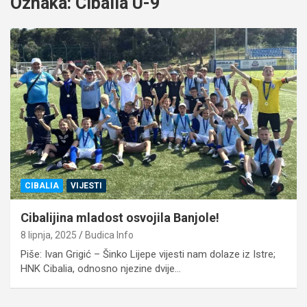
Oznaka:
Cibalia U-9
CIBALIA
VIJESTI
Cibalijina mladost osvojila Banjole!
8 lipnja, 2025
Budica Info
Piše: Ivan Grigić – Šinko Lijepe vijesti nam dolaze iz Istre;
HNK Cibalia, odnosno njezine dvije…