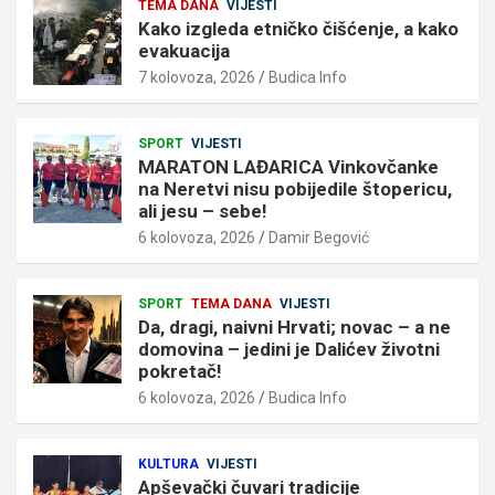
TEMA DANA
VIJESTI
Kako izgleda etničko čišćenje, a kako
evakuacija
7 kolovoza, 2026
Budica Info
SPORT
VIJESTI
MARATON LAĐARICA Vinkovčanke
na Neretvi nisu pobijedile štopericu,
ali jesu – sebe!
6 kolovoza, 2026
Damir Begović
SPORT
TEMA DANA
VIJESTI
Da, dragi, naivni Hrvati; novac – a ne
domovina – jedini je Dalićev životni
pokretač!
6 kolovoza, 2026
Budica Info
KULTURA
VIJESTI
Apševački čuvari tradicije