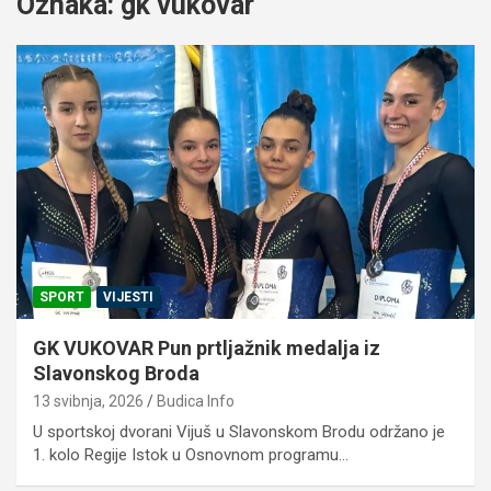
Oznaka:
gk vukovar
SPORT
VIJESTI
GK VUKOVAR Pun prtljažnik medalja iz
Slavonskog Broda
13 svibnja, 2026
Budica Info
U sportskoj dvorani Vijuš u Slavonskom Brodu održano je
1. kolo Regije Istok u Osnovnom programu…