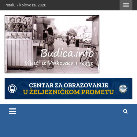
Skip
Petak, 7 kolovoza, 2026
to
content
Vijesti iz Vinkovaca i regije
Budica.info