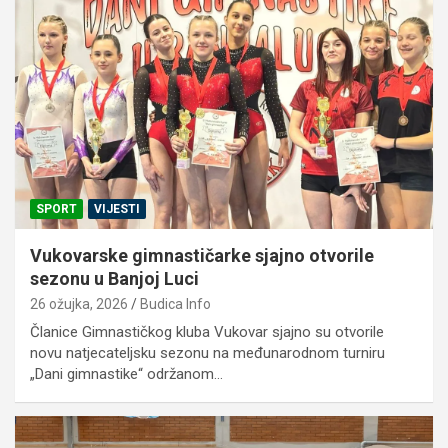
SPORT
VIJESTI
Vukovarske gimnastičarke sjajno otvorile
sezonu u Banjoj Luci
26 ožujka, 2026
Budica Info
Članice Gimnastičkog kluba Vukovar sjajno su otvorile
novu natjecateljsku sezonu na međunarodnom turniru
„Dani gimnastike“ održanom…