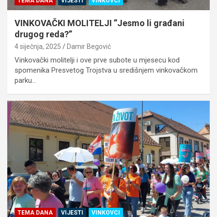
TEMA DANA
VIJESTI
VINKOVCI
VINKOVAČKI MOLITELJI ”Jesmo li građani
drugog reda?”
4 siječnja, 2025
Damir Begović
Vinkovački molitelji i ove prve subote u mjesecu kod
spomenika Presvetog Trojstva u središnjem vinkovačkom
parku…
TEMA DANA
VIJESTI
VINKOVCI