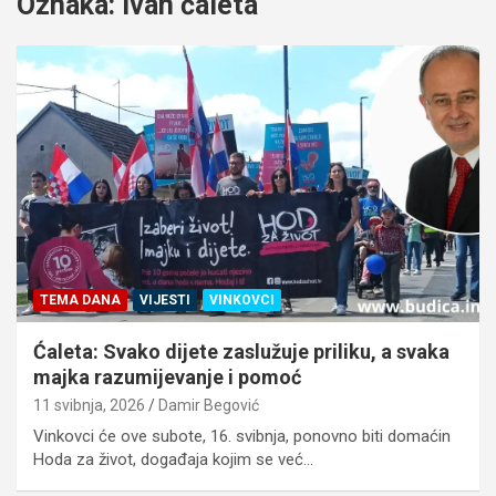
Oznaka:
ivan ćaleta
TEMA DANA
VIJESTI
VINKOVCI
Ćaleta: Svako dijete zaslužuje priliku, a svaka
majka razumijevanje i pomoć
11 svibnja, 2026
Damir Begović
Vinkovci će ove subote, 16. svibnja, ponovno biti domaćin
Hoda za život, događaja kojim se već…