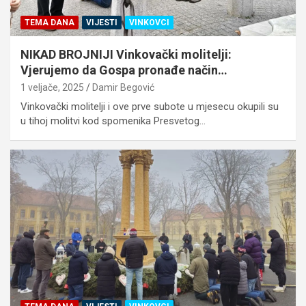
TEMA DANA
VIJESTI
VINKOVCI
NIKAD BROJNIJI Vinkovački molitelji:
Vjerujemo da Gospa pronađe način…
1 veljače, 2025
Damir Begović
Vinkovački molitelji i ove prve subote u mjesecu okupili su
u tihoj molitvi kod spomenika Presvetog…