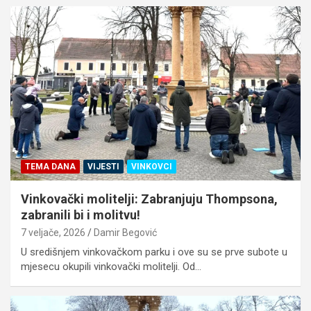
TEMA DANA
VIJESTI
VINKOVCI
Vinkovački molitelji: Zabranjuju Thompsona,
zabranili bi i molitvu!
7 veljače, 2026
Damir Begović
U središnjem vinkovačkom parku i ove su se prve subote u
mjesecu okupili vinkovački molitelji. Od…