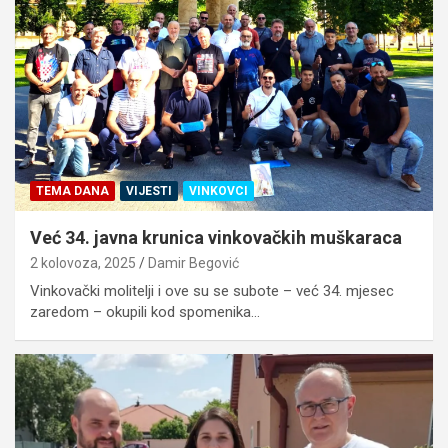
TEMA DANA
VIJESTI
VINKOVCI
Već 34. javna krunica vinkovačkih muškaraca
2 kolovoza, 2025
Damir Begović
Vinkovački molitelji i ove su se subote – već 34. mjesec
zaredom – okupili kod spomenika…