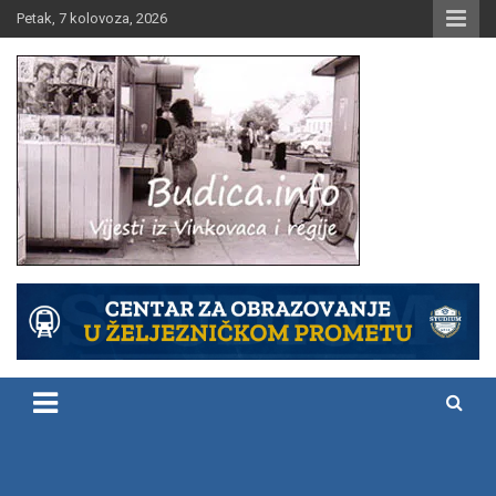
Skip
Petak, 7 kolovoza, 2026
to
content
Vijesti iz Vinkovaca i regije
Budica.info