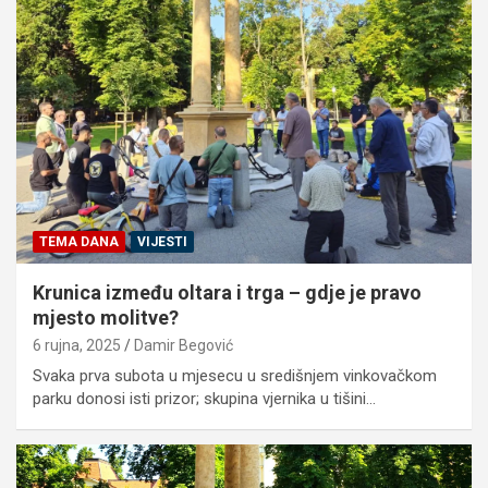
TEMA DANA
VIJESTI
Krunica između oltara i trga – gdje je pravo
mjesto molitve?
6 rujna, 2025
Damir Begović
Svaka prva subota u mjesecu u središnjem vinkovačkom
parku donosi isti prizor; skupina vjernika u tišini…