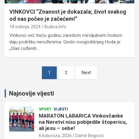
VINKOVCI ”Znanost je dokazala; život svakog
od nas počeo je začećem!”
18 svibnja, 2024
Budica Info
Vinkovci već treću godinu zaredom miroljubivim hodom
daju podršku nerođenima. Geslo ovogodišnjeg Hoda je:
„Glas rođenih…
Brojevi
1
2
Next
stranica
objava
Najnovije vijesti
SPORT
VIJESTI
MARATON LAĐARICA Vinkovčanke
na Neretvi nisu pobijedile štopericu,
ali jesu – sebe!
6 kolovoza, 2026
Damir Begović