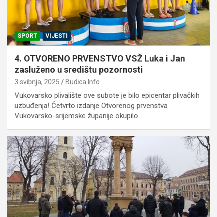
SPORT
VIJESTI
4. OTVORENO PRVENSTVO VSŽ Luka i Jan
zasluženo u središtu pozornosti
3 svibnja, 2025
Budica Info
Vukovarsko plivalište ove subote je bilo epicentar plivačkih
uzbuđenja! Četvrto izdanje Otvorenog prvenstva
Vukovarsko-srijemske županije okupilo…