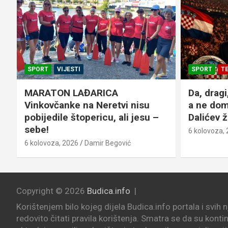
SPORT
VIJESTI
SPORT
T
a
MARATON LAĐARICA
Da, dragi
Vinkovčanke na Neretvi nisu
a ne dom
pobijedile štopericu, ali jesu –
Dalićev ž
sebe!
6 kolovoza,
6 kolovoza, 2026
Damir Begović
Copyright © 2026
Budica.info
Korištenjem bilo kojeg dijela Budica.info portala i svih 
redovito čitati pravila korištenja. Smatra se da su konti