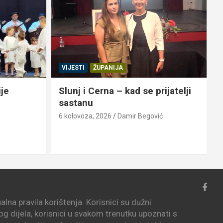
VIJESTI
ŽUPANIJA
ije
Slunj i Cerna – kad se prijatelji
sastanu
6 kolovoza, 2026
Damir Begović
6
lna pravila korištenja. Korisnici su dužni
vog dijela, korisnici u svakom trenutku upoznati s