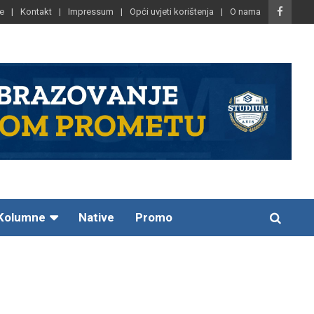
e
Kontakt
Impressum
Opći uvjeti korištenja
O nama
Kolumne
Native
Promo