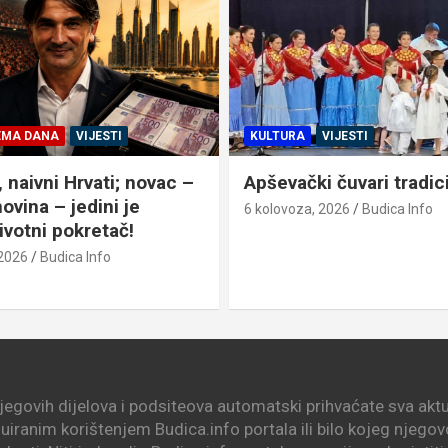
EMA DANA
VIJESTI
KULTURA
VIJESTI
, naivni Hrvati; novac –
Apševački čuvari tradic
ovina – jedini je
6 kolovoza, 2026
Budica Info
ivotni pokretač!
 2026
Budica Info
njegovih dijelova i podsiteova automatski prihvaćate sva aktua
nuiranim korištenjem Budica.info portala ili bilo kojeg njego