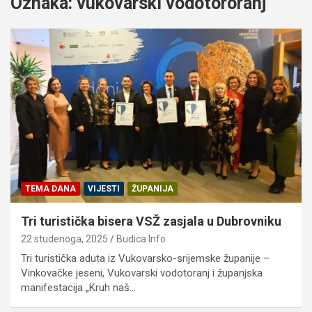
Oznaka:
vukovarski vodotororanj
TEMA DANA
VIJESTI
ŽUPANIJA
Tri turistička bisera VSŽ zasjala u Dubrovniku
22 studenoga, 2025
Budica Info
Tri turistička aduta iz Vukovarsko-srijemske županije –
Vinkovačke jeseni, Vukovarski vodotoranj i županjska
manifestacija „Kruh naš…