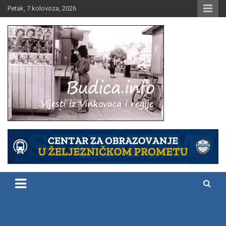
Skip
Petak, 7 kolovoza, 2026
to
content
Vijesti iz Vinkovaca i regije
Budica.info