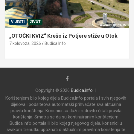
VIJESTI
ŽIVOT
„OTOČKI KVIZ“ Krešo iz Potjere stiže u Otok
7 kolovoza, 2026
Budica Info
Copyright © 2026
Budica.info
Korištenjem bilo kojeg dijela Budica.info portala i svih njegovih
dijelova i podsiteova automatski prihvaćate sva aktualna
pravila korištenja. Korisnici su dužni redovito čitati pravila
korištenja. Smatra se da su kontinuiranim korištenjem
Budica.info portala ili bilo kojeg njegovog dijela, korisnici u
svakom trenutku upoznati s aktualnim pravilima korištenja te