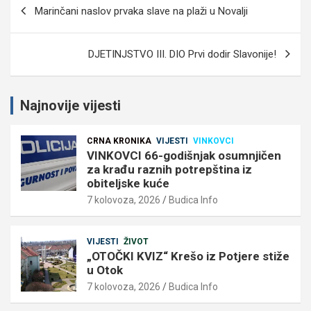
Navigacija
Marinčani naslov prvaka slave na plaži u Novalji
objava
DJETINJSTVO III. DIO Prvi dodir Slavonije!
Najnovije vijesti
CRNA KRONIKA
VIJESTI
VINKOVCI
VINKOVCI 66-godišnjak osumnjičen
za krađu raznih potrepština iz
obiteljske kuće
7 kolovoza, 2026
Budica Info
VIJESTI
ŽIVOT
„OTOČKI KVIZ“ Krešo iz Potjere stiže
u Otok
7 kolovoza, 2026
Budica Info