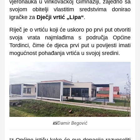
vjeronauka u vinkovačkoj Gimnaziji, zajedno sa
svojom obitelji vlastitim sredstvima donirao
igračke za
Dječji vrtić „Lipa“
.
Riječ je o vrtiću koji će uskoro po prvi put otvoriti
svoja vrata najmlađima s područja Općine
Tordinci, čime će djeca prvi put u povijesti imati
mogućnost pohađanja vrtića u svojoj sredini.
📸Damir Begović
Iz Općine ističu kako će ova donacija razveseliti