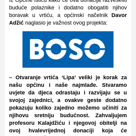
buduće polaznike i dodatno obogatiti njihov
boravak u vrtiću, a općinski načelnik
Davor
Adžić
n
aglasio je važnost ovog projekta:
– Otvaranje vrtića ‘Lipa’ veliki je korak za
našu općinu i naše najmlađe. Stvaramo
uvjete da djeca odrastaju i razvijaju se u
svojoj zajednici, a ovakve geste dodatno
pokazuju koliko zajedno možemo učiniti za
njihovu sretniju budućnost.
Zahvaljujem
profesoru Kalajdžiću i njegovoj obitelji na
ovoj hvalevrijednoj donaciji koja će