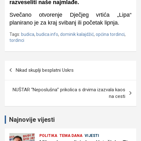
razveseliti naše najmlađe.
Svečano otvorenje Dječjeg vrtića „Lipa“
planirano je za kraj svibanj ili početak lipnja.
Tags:
budica
,
budica.info
,
dominik kalajdžić
,
općina tordinci
,
tordinci
Navigacija
Nikad skuplji besplatni Uskrs
objava
NUŠTAR “Neposlušna” prikolica s drvima izazvala kaos
na cesti
Najnovije vijesti
POLITIKA
TEMA DANA
VIJESTI