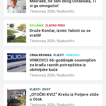
Milorade, ne slini zbog Ustašluka, Ti
si ga omogućio!
7 kolovoza, 2026
Budica Info
KOLUMNE
ZLATNO PERO
Druže Končar, izvini: fašisti su se
vratili!
7 kolovoza, 2026
Budica Info
CRNA KRONIKA
VIJESTI
VINKOVCI
VINKOVCI 66-godišnjak osumnjičen
za krađu raznih potrepština iz
obiteljske kuće
7 kolovoza, 2026
Budica Info
VIJESTI
ŽIVOT
„OTOČKI KVIZ“ Krešo iz Potjere stiže
u Otok
7 kolovoza, 2026
Budica Info