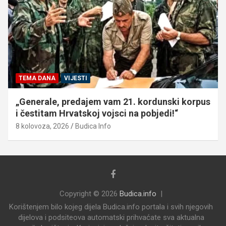
TEMA DANA
VIJESTI
„Generale, predajem vam 21. kordunski korpus
i čestitam Hrvatskoj vojsci na pobjedi!“
8 kolovoza, 2026
Budica Info
Copyright © 2026
Budica.info
Korištenjem bilo kojeg dijela Budica.info portala i svih njegovih
dijelova i podsiteova automatski prihvaćate sva aktualna