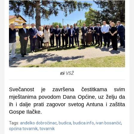
📸 VSŽ
Svečanost je završena čestitkama svim
mještanima povodom Dana Općine, uz želju da
ih i dalje prati zagovor svetog Antuna i zaštita
Gospe Ilačke.
Tags:
anđelko dobročinac
,
budica
,
budica.info
,
ivan bosančić
,
općina tovarnik
,
tovarnik