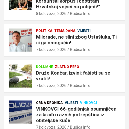
kordunski korpus i čestitam
Hrvatskoj vojsci na pobjedi!“
8 kolovoza, 2026
Budica Info
POLITIKA
TEMA DANA
VIJESTI
Milorade, ne slini zbog Ustašluka, Ti
si ga omogućio!
7 kolovoza, 2026
Budica Info
KOLUMNE
ZLATNO PERO
Druže Končar, izvini: fašisti su se
vratili!
7 kolovoza, 2026
Budica Info
CRNA KRONIKA
VIJESTI
VINKOVCI
VINKOVCI 66-godišnjak osumnjičen
za krađu raznih potrepština iz
obiteljske kuće
7 kolovoza, 2026
Budica Info