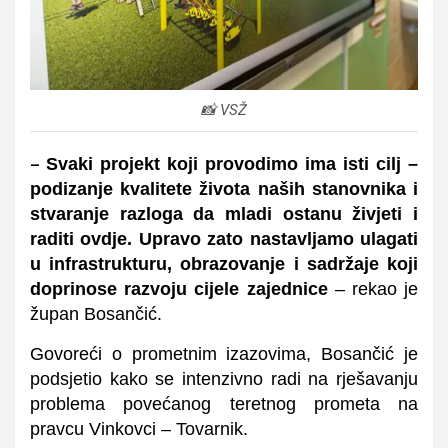
📸 VSŽ
Svaki projekt koji provodimo ima isti cilj –
–
podizanje kvalitete života naših stanovnika i
stvaranje razloga da mladi ostanu živjeti i
raditi ovdje. Upravo zato nastavljamo ulagati
u infrastrukturu, obrazovanje i sadržaje koji
doprinose razvoju cijele zajednice
– rekao je
župan Bosančić.
Govoreći o prometnim izazovima, Bosančić je
podsjetio kako se intenzivno radi na rješavanju
problema povećanog teretnog prometa na
pravcu Vinkovci – Tovarnik.