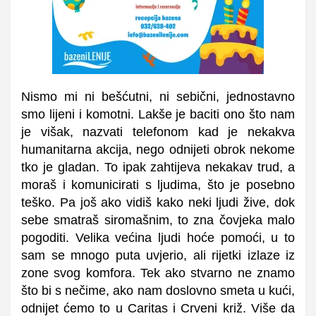
Nismo mi ni bešćutni, ni sebični, jednostavno
smo lijeni i komotni. Lakše je baciti ono što nam
je višak, nazvati telefonom kad je nekakva
humanitarna akcija, nego odnijeti obrok nekome
tko je gladan. To ipak zahtijeva nekakav trud, a
moraš i komunicirati s ljudima, što je posebno
teško. Pa još ako vidiš kako neki ljudi žive, dok
sebe smatraš siromašnim, to zna čovjeka malo
pogoditi. Velika većina ljudi hoće pomoći, u to
sam se mnogo puta uvjerio, ali rijetki izlaze iz
zone svog komfora. Tek ako stvarno ne znamo
što bi s nečime, ako nam doslovno smeta u kući,
odnijet ćemo to u Caritas i Crveni križ. Više da