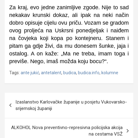
Za kraj, evo jedne zanimljive zgode. Nije to sad
nekakav krunski dokaz, ali ipak na neki način
dobro opisuje cijelu ovu priču. Vozam se gradom
ovog proljeća na Uskrsni ponedjeljak i naiđem
na čovjeka koji kopa po kontejneru. Stanem i
pitam ga gdje živi, da mu donesem šunke, jaja i
ostalog. A on kaže: „Ma ne treba, imam toga i
previše. Nego, imaš možda koju bocu?“.
Tags:
ante jukić
,
antetalent
,
budica
,
budica.info
,
kolumne
Navigacija
Izaslanstvo Karlovačke županije u posjetu Vukovarsko-
objava
srijemskoj županiji
ALKOHOL Nova preventivno-represivna policijska akcija
na cestama VSŽ