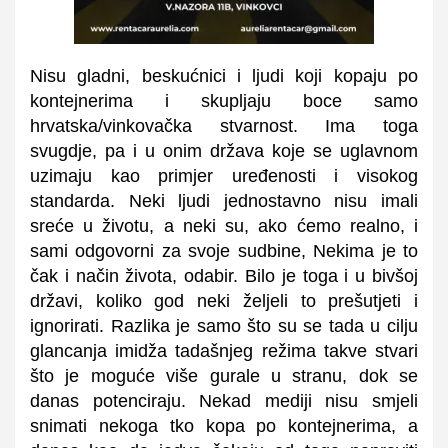
Nisu gladni, beskućnici i ljudi koji kopaju po
kontejnerima i skupljaju boce samo
hrvatska/vinkovačka stvarnost. Ima toga
svugdje, pa i u onim država koje se uglavnom
uzimaju kao primjer uređenosti i visokog
standarda. Neki ljudi jednostavno nisu imali
sreće u životu, a neki su, ako ćemo realno, i
sami odgovorni za svoje sudbine, Nekima je to
čak i način života, odabir. Bilo je toga i u bivšoj
državi, koliko god neki željeli to prešutjeti i
ignorirati. Razlika je samo što su se tada u cilju
glancanja imidža tadašnjeg režima takve stvari
što je moguće više gurale u stranu, dok se
danas potenciraju. Nekad mediji nisu smjeli
snimati nekoga tko kopa po kontejnerima, a