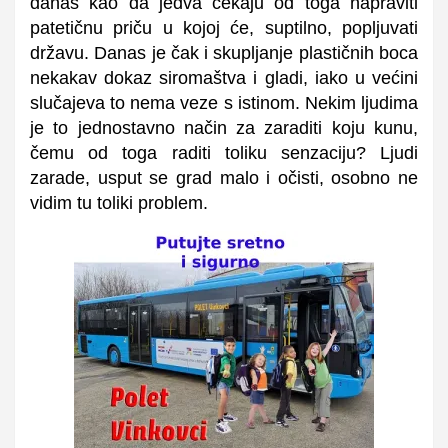
danas kao da jedva čekaju od toga napraviti
patetičnu priču u kojoj će, suptilno, popljuvati
državu. Danas je čak i skupljanje plastičnih boca
nekakav dokaz siromaštva i gladi, iako u većini
slučajeva to nema veze s istinom. Nekim ljudima
je to jednostavno način za zaraditi koju kunu,
čemu od toga raditi toliku senzaciju? Ljudi
zarade, usput se grad malo i očisti, osobno ne
vidim tu toliki problem.