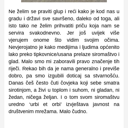
Ne želim se praviti glup i reći kako je kod nas u
gradu i državi sve savršeno, daleko od toga, ali
isto tako ne želim prihvatiti priču koja nam se
servira svakodnevno. Jer još uvijek više
vjerujem onome što vidim svojim očima.
Nevjerojatno je kako medijima i ljudima općenito
lako preko tipkovnice/usana prelaze siromaštvo i
glad. Malo smo mi zaboravili pravo značenje tih
riječi. Rekao bih da je nama generalno i previše
dobro, pa smo izgubili doticaj sa stvarnošću.
Danas češ često čuti čovjeka koji sebe smatra
sirotinjom, a živi u toplom i suhom, ni gladan, ni
žedan, ničega željan. I o tom svom siromaštvu
uredno ‘urbi et orbi’ izvještava javnost na
društvenim mrežama. Malo čudno.