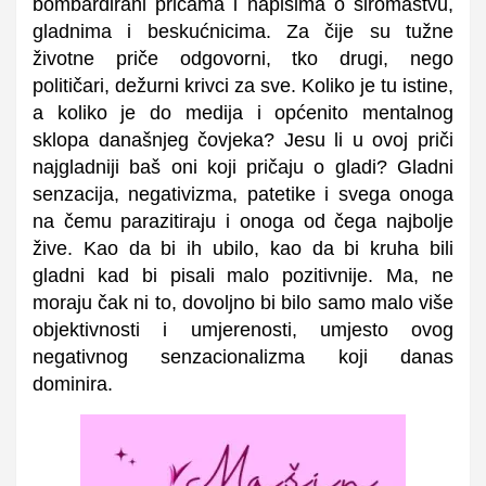
bombardirani pričama i napisima o siromaštvu,
gladnima i beskućnicima. Za čije su tužne
životne priče odgovorni, tko drugi, nego
političari, dežurni krivci za sve. Koliko je tu istine,
a koliko je do medija i općenito mentalnog
sklopa današnjeg čovjeka? Jesu li u ovoj priči
najgladniji baš oni koji pričaju o gladi? Gladni
senzacija, negativizma, patetike i svega onoga
na čemu parazitiraju i onoga od čega najbolje
žive. Kao da bi ih ubilo, kao da bi kruha bili
gladni kad bi pisali malo pozitivnije. Ma, ne
moraju čak ni to, dovoljno bi bilo samo malo više
objektivnosti i umjerenosti, umjesto ovog
negativnog senzacionalizma koji danas
dominira.