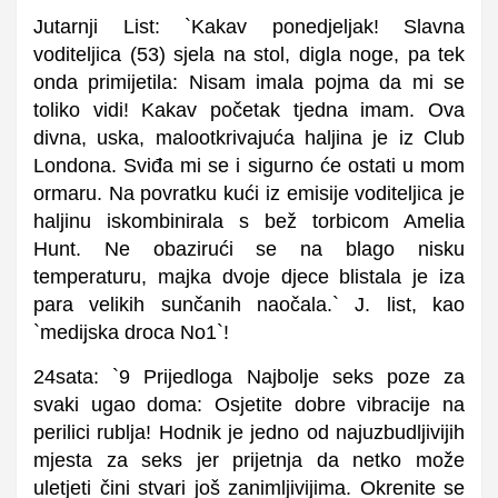
Jutarnji List: `Kakav ponedjeljak! Slavna
voditeljica (53) sjela na stol, digla noge, pa tek
onda primijetila: Nisam imala pojma da mi se
toliko vidi! Kakav početak tjedna imam. Ova
divna, uska, malootkrivajuća haljina je iz Club
Londona. Sviđa mi se i sigurno će ostati u mom
ormaru. Na povratku kući iz emisije voditeljica je
haljinu iskombinirala s bež torbicom Amelia
Hunt. Ne obazirući se na blago nisku
temperaturu, majka dvoje djece blistala je iza
para velikih sunčanih naočala.` J. list, kao
`medijska droca No1`!
24sata: `9 Prijedloga Najbolje seks poze za
svaki ugao doma: Osjetite dobre vibracije na
perilici rublja! Hodnik je jedno od najuzbudljivijih
mjesta za seks jer prijetnja da netko može
uletjeti čini stvari još zanimljivijima. Okrenite se