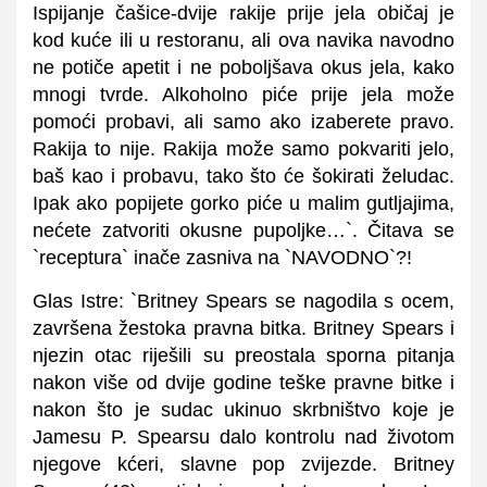
Ispijanje čašice-dvije rakije prije jela običaj je
kod kuće ili u restoranu, ali ova navika navodno
ne potiče apetit i ne poboljšava okus jela, kako
mnogi tvrde. Alkoholno piće prije jela može
pomoći probavi, ali samo ako izaberete pravo.
Rakija to nije. Rakija može samo pokvariti jelo,
baš kao i probavu, tako što će šokirati želudac.
Ipak ako popijete gorko piće u malim gutljajima,
nećete zatvoriti okusne pupoljke…`. Čitava se
`receptura` inače zasniva na `NAVODNO`?!
Glas Istre: `Britney Spears se nagodila s ocem,
završena žestoka pravna bitka. Britney Spears i
njezin otac riješili su preostala sporna pitanja
nakon više od dvije godine teške pravne bitke i
nakon što je sudac ukinuo skrbništvo koje je
Jamesu P. Spearsu dalo kontrolu nad životom
njegove kćeri, slavne pop zvijezde. Britney