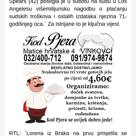
Spears (42) postigla je u subotu na sudu u Los
Angelesu višemilijunsku nagodbu o plaćanju
sudskih troškova i ostalih izdataka njezina 71-
godišnjeg oca.` Za Istrijane to je ključna vijest.
RTL: `Lorena iz Braka na prvu prisjetila se