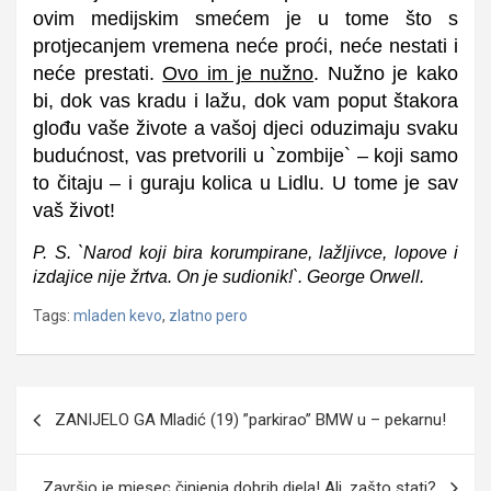
ovim medijskim smećem je u tome što s
protjecanjem vremena neće proći, neće nestati i
neće prestati.
Ovo im je nužno
. Nužno je kako
bi, dok vas kradu i lažu, dok vam poput štakora
glođu vaše živote a vašoj djeci oduzimaju svaku
budućnost, vas pretvorili u `zombije` – koji samo
to čitaju – i guraju kolica u Lidlu. U tome je sav
vaš život!
P. S. `Narod koji bira korumpirane, lažljivce, lopove i
izdajice nije žrtva. On je sudionik!`. George Orwell.
Tags:
mladen kevo
,
zlatno pero
Navigacija
ZANIJELO GA Mladić (19) ”parkirao” BMW u – pekarnu!
objava
Završio je mjesec činjenja dobrih djela! Ali, zašto stati?