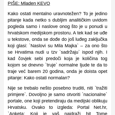
PIŠE: Mladen KEVO
Kako ostati mentalno uravnotežen? To je jedino
pitanje kada netko s dubljim analitičkim uvidom
pogleda samo i naslove onog što je u ponudi u
hrvatskom medijskom prostoru. A tek kad se uđe
u tekstove, onda se dođe do još luđeg zaključka
koji glasi: `Naslovi su Mila Majka` – za ono što
se Hrvatima nudi u tzv `sadržaju` ispod njih. I
kad čovjek sebi predoči koja je količina tog
kojom se dnevno `truje` normalne ljude te da to
traje već barem 20 godina, onda je doista opet
pitanje: Kako ostati normalan?
Nije se trebalo nešto posebno truditi, niti `tražiti
primjere`. Dovoljno je samo otvoriti `nacionalne`
portale, one koji pretendiraju da medijski oblikuju
Hrvatsku. Ovako to izgleda: Portal Net.hr,
`Anketa: Koji je vaš najdraži hit Tome