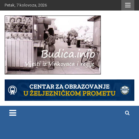
Skip
Petak, 7 kolovoza, 2026
to
content
Vijesti iz Vinkovaca i regije
Budica.info