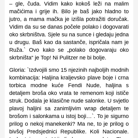
– gle, čuda. Vidim kako kokoš leži na malim
mačićima i grije ih. Bilo je baš jako hladno to
jutro, a mama mačka je izišla potražiti doručak.
Vidim da su se danas počele polako i dogovarati
oko skrbništva. Sjele su na sunce i gledaju jedna
u drugu. Baš kao da sastanče, ispričala nam je
Ruža.` Ovo kako se „polako dogovaraju oko
skrbništa“ je Top! Ni Pulitzer ne bi bolje.
Gloria: `Izdvojili smo 15 njezinih najboljih modnih
kombinacija: Haljina kraljevsko plave boje i crna
torbica modne kuće Fendi Nude, haljina s
detaljem broša oko vrata te remenom koji ističe
struk. Dodala je klasične nude salonke. U svjetlo
plavoj haljini sa zanimljivim wrap detaljem te
brošom i salonkama u istoj boji…`. To je sigurno
prilog o nekoj manekenki? Ma ne, to je prilog o
bivšoj Predsjednici Republike. Koli Nacionale.