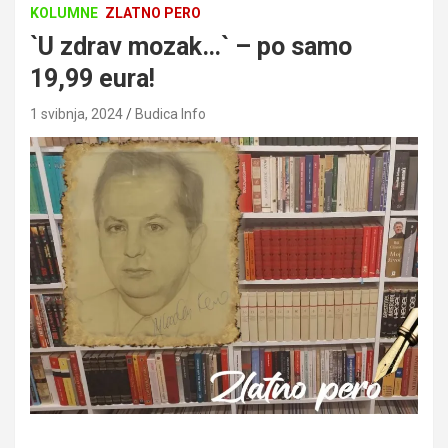
KOLUMNE
ZLATNO PERO
`U zdrav mozak…` – po samo
19,99 eura!
1 svibnja, 2024
Budica Info