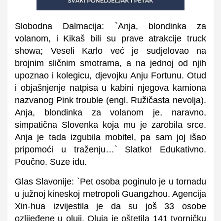
Slobodna Dalmacija: `Anja, blondinka za
volanom, i Kikaš bili su prave atrakcije truck
showa; Veseli Karlo već je sudjelovao na
brojnim sličnim smotrama, a na jednoj od njih
upoznao i kolegicu, djevojku Anju Fortunu. Otud
i objašnjenje natpisa u kabini njegova kamiona
nazvanog Pink trouble (engl. Ružičasta nevolja).
Anja, blondinka za volanom je, naravno,
simpatična Slovenka koja mu je zarobila srce.
Anja je tada izgubila mobitel, pa sam joj išao
pripomoći u traženju…` Slatko! Edukativno.
Poučno. Suze idu.
Glas Slavonije: `Pet osoba poginulo je u tornadu
u južnoj kineskoj metropoli Guangzhou. Agencija
Xin-hua izvijestila je da su još 33 osobe
ozlijeđene u oluji. Oluja je oštetila 141 tvorničku