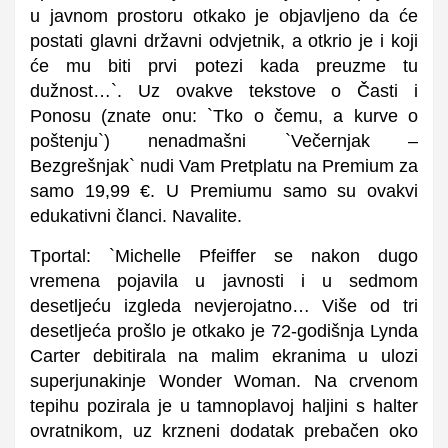
u javnom prostoru otkako je objavljeno da će
postati glavni državni odvjetnik, a otkrio je i koji
će mu biti prvi potezi kada preuzme tu
dužnost…`. Uz ovakve tekstove o Časti i
Ponosu (znate onu: `Tko o čemu, a kurve o
poštenju`) nenadmašni `Večernjak –
Bezgrešnjak` nudi Vam Pretplatu na Premium za
samo 19,99 €. U Premiumu samo su ovakvi
edukativni članci. Navalite.
Tportal: `Michelle Pfeiffer se nakon dugo
vremena pojavila u javnosti i u sedmom
desetljeću izgleda nevjerojatno… Više od tri
desetljeća prošlo je otkako je 72-godišnja Lynda
Carter debitirala na malim ekranima u ulozi
superjunakinje Wonder Woman. Na crvenom
tepihu pozirala je u tamnoplavoj haljini s halter
ovratnikom, uz krzneni dodatak prebačen oko