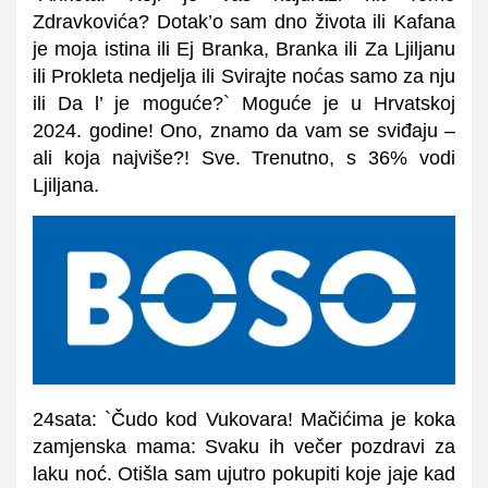
Zdravkovića? Dotak’o sam dno života ili Kafana
je moja istina ili Ej Branka, Branka ili Za Ljiljanu
ili Prokleta nedjelja ili Svirajte noćas samo za nju
ili Da l’ je moguće?` Moguće je u Hrvatskoj
2024. godine! Ono, znamo da vam se sviđaju –
ali koja najviše?! Sve. Trenutno, s 36% vodi
Ljiljana.
24sata: `Čudo kod Vukovara! Mačićima je koka
zamjenska mama: Svaku ih večer pozdravi za
laku noć. Otišla sam ujutro pokupiti koje jaje kad