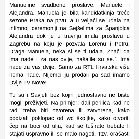
Manueline svadbene proslave, Manuele i
Alejandra. Manuela je bila kandidatkinja treće
sezone Braka na prvu, a u veljači se udala na
intimnoj ceremoniji na Sejšelima za Španjolca
Alejandra dok je u travnju imala proslavu u
Zagrebu na koju je pozvala Lorenu i Petru.
Draga Manuela, neka si se ti udala. Znači da
ima nade i za nas dvije, našalile su se.`. Ima
nade za vas dvije. Samo za RTL Hrvatska više
nema nade. Nijemci ju prodali pa sad imamo
Dvije TV Nove!
Tu su i Savjeti bez kojih jednostavno ne biste
mogli preživjeti. Na primjer: dali perilica kad ne
radi treba biti otvorena ili zatvorena, kako
podizati poklopac od wc školjke, kako otvoriti
čep na boci od ulja, kad se tuširate trebate li
stajati uspravno ili se malo nageti. Tzv. orašasti