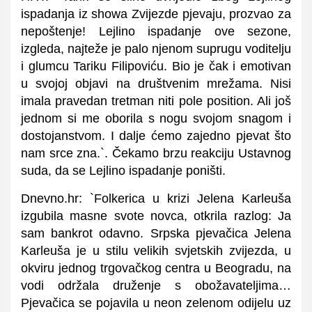
ispadanja iz showa Zvijezde pjevaju, prozvao za
nepoštenje! Lejlino ispadanje ove sezone,
izgleda, najteže je palo njenom suprugu voditelju
i glumcu Tariku Filipoviću. Bio je čak i emotivan
u svojoj objavi na društvenim mrežama. Nisi
imala pravedan tretman niti pole position. Ali još
jednom si me oborila s nogu svojom snagom i
dostojanstvom. I dalje ćemo zajedno pjevat što
nam srce zna.`. Čekamo brzu reakciju Ustavnog
suda, da se Lejlino ispadanje poništi.
Dnevno.hr: `Folkerica u krizi Jelena Karleuša
izgubila masne svote novca, otkrila razlog: Ja
sam bankrot odavno. Srpska pjevačica Jelena
Karleuša je u stilu velikih svjetskih zvijezda, u
okviru jednog trgovačkog centra u Beogradu, na
vodi održala druženje s obožavateljima…
Pjevačica se pojavila u neon zelenom odijelu uz