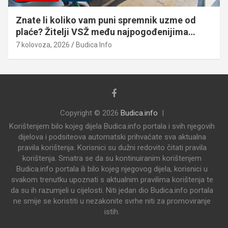
Znate li koliko vam puni spremnik uzme od
plaće? Žitelji VSŽ među najpogođenijima…
7 kolovoza, 2026
Budica Info
Copyright © 2026
Budica.info
Korištenjem bilo kojeg dijela Budica.info portala i svih njegovih
dijelova i podsiteova automatski prihvaćate sva aktualna
pravila korištenja. Korisnici su dužni redovito čitati pravila
korištenja. Smatra se da su kontinuiranim korištenjem
Budica.info portala ili bilo kojeg njegovog dijela, korisnici u
svakom trenutku upoznati s aktualnim pravilima korištenja te
da su ih razumjeli u cijelosti. Niti jedan dio Budica.info portala
ne smije se koristiti u nezakonite svrhe niti za promoviranje
istih.