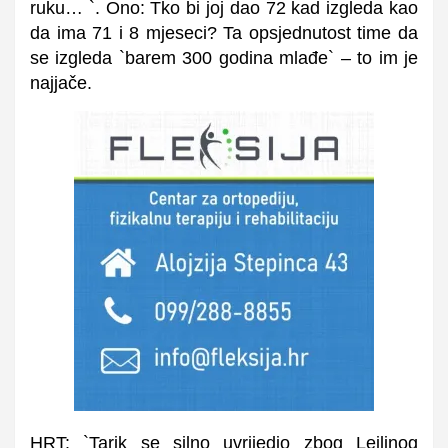
ruku… `. Ono: Tko bi joj dao 72 kad izgleda kao
da ima 71 i 8 mjeseci? Ta opsjednutost time da
se izgleda `barem 300 godina mlađe` – to im je
najjače.
HRT: `Tarik se silno uvrijedio zbog Lejlinog