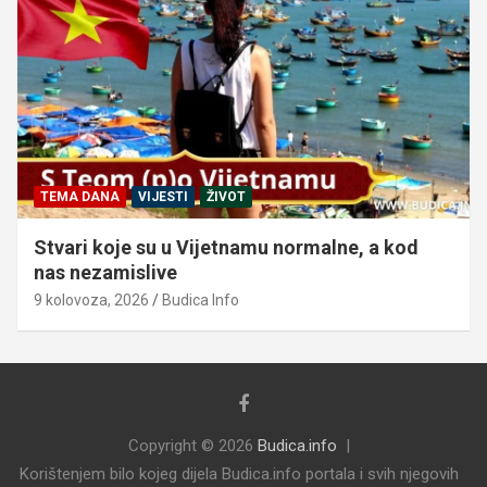
TEMA DANA
VIJESTI
ŽIVOT
Stvari koje su u Vijetnamu normalne, a kod
nas nezamislive
9 kolovoza, 2026
Budica Info
Copyright © 2026
Budica.info
Korištenjem bilo kojeg dijela Budica.info portala i svih njegovih