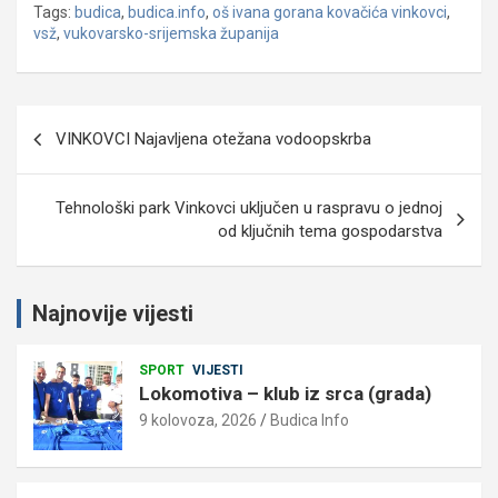
Tags:
budica
,
budica.info
,
oš ivana gorana kovačića vinkovci
,
vsž
,
vukovarsko-srijemska županija
Navigacija
VINKOVCI Najavljena otežana vodoopskrba
objava
Tehnološki park Vinkovci uključen u raspravu o jednoj
od ključnih tema gospodarstva
Najnovije vijesti
SPORT
VIJESTI
Lokomotiva – klub iz srca (grada)
9 kolovoza, 2026
Budica Info