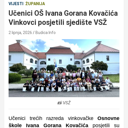
VIJESTI
ŽUPANIJA
Učenici OŠ Ivana Gorana Kovačića
Vinkovci posjetili sjedište VSŽ
2 lipnja, 2026
Budica Info
📸 VSŽ
Učenici trećih razreda vinkovačke
Osnovne
škole Ivana Gorana Kovačića
posjetili su