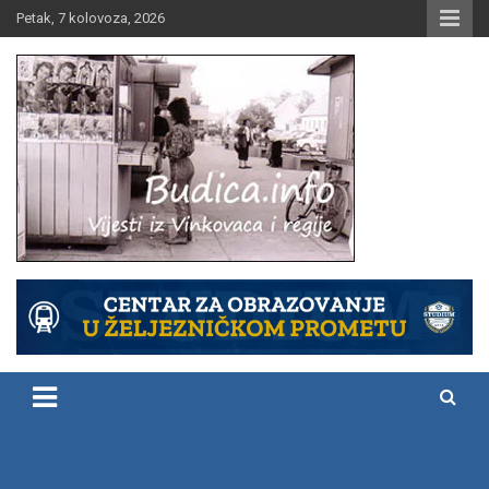
Skip
Petak, 7 kolovoza, 2026
to
content
Vijesti iz Vinkovaca i regije
Budica.info