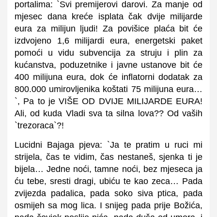
portalima: `Svi premijerovi darovi. Za manje od
mjesec dana kreće isplata čak dvije milijarde
eura za milijun ljudi! Za povišice plaća bit će
izdvojeno 1,6 milijardi eura, energetski paket
pomoći u vidu subvencija za struju i plin za
kućanstva, poduzetnike i javne ustanove bit će
400 milijuna eura, dok će inflatorni dodatak za
800.000 umirovljenika koštati 75 milijuna eura…
`, Pa to je VIŠE OD DVIJE MILIJARDE EURA!
Ali, od kuda Vladi sva ta silna lova?? Od vaših
`trezoraca`?!
Lucidni Bajaga pjeva: `Ja te pratim u ruci mi
strijela, čas te vidim, čas nestaneš, sjenka ti je
bijela… Jedne noći, tamne noći, bez mjeseca ja
ću tebe, sresti dragi, ubiću te kao zeca… Pada
zvijezda padalica, pada soko siva ptica, pada
osmijeh sa mog lica. I snijeg pada prije Božića,