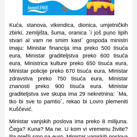
Kuća, stanova, vikendica, dionica, umjetničkih
zbirki, zemljišta, šuma, oranica `i još puno lipih
stvari al vam ne smim kast` gospoda ministri
imaju: Ministar financija ima preko 500 tisuća
eura, Ministar graditeljstva preko 600 tisuća
eura, Ministrica kulture preko 650 tisuća eura,
Ministar policije preko 670 tisuća eura, Ministar
zdravstva preko 750 tisuća eura, Ministar
znanosti preko 900 tisuća eura. Ministar
graditeljstva sve skupa ima 29 nekretnina: `Ma,
tko bi sve to pamtio`, rekao bi Lovro plemeniti
Kuščević.
Ministar vanjskih poslova ima preko 8 milijuna.
Čega? Kuna? Ma ne. U kom vi vremenu živite?
Pa prešli smo na euro. Ministar vanjskih poslova