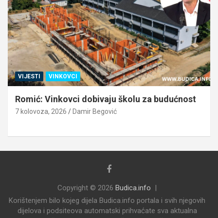
VIJESTI
VINKOVCI
Romić: Vinkovci dobivaju školu za budućnost
7 kolovoza, 2026
Damir Begović
Copyright © 2026
Budica.info
Korištenjem bilo kojeg dijela Budica.info portala i svih njegovih
dijelova i podsiteova automatski prihvaćate sva aktualna