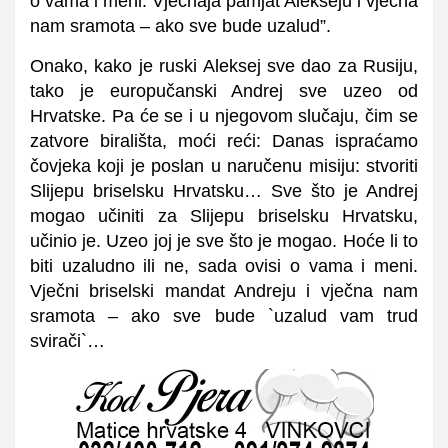
o vama i meni. Vječnaja pamjat Alekseju i vječna
nam sramota – ako sve bude uzalud”.
Onako, kako je ruski Aleksej sve dao za Rusiju,
tako je europučanski Andrej sve uzeo od
Hrvatske. Pa će se i u njegovom slučaju, čim se
zatvore birališta, moći reći: Danas ispraćamo
čovjeka koji je poslan u naručenu misiju: stvoriti
Slijepu briselsku Hrvatsku… Sve što je Andrej
mogao učiniti za Slijepu briselsku Hrvatsku,
učinio je. Uzeo joj je sve što je mogao. Hoće li to
biti uzaludno ili ne, sada ovisi o vama i meni.
Vječni briselski mandat Andreju i vječna nam
sramota – ako sve bude `uzalud vam trud
svirači`…