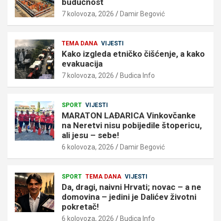
budućnost
7 kolovoza, 2026
Damir Begović
TEMA DANA
VIJESTI
Kako izgleda etničko čišćenje, a kako
evakuacija
7 kolovoza, 2026
Budica Info
SPORT
VIJESTI
MARATON LAĐARICA Vinkovčanke
na Neretvi nisu pobijedile štopericu,
ali jesu – sebe!
6 kolovoza, 2026
Damir Begović
SPORT
TEMA DANA
VIJESTI
Da, dragi, naivni Hrvati; novac – a ne
domovina – jedini je Dalićev životni
pokretač!
6 kolovoza, 2026
Budica Info