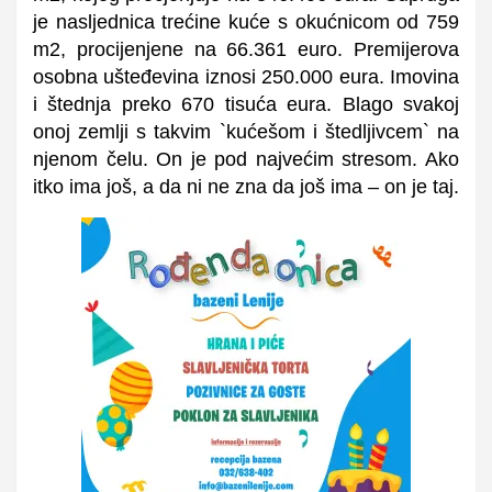
je nasljednica trećine kuće s okućnicom od 759
m2, procijenjene na 66.361 euro. Premijerova
osobna ušteđevina iznosi 250.000 eura. Imovina
i štednja preko 670 tisuća eura. Blago svakoj
onoj zemlji s takvim `kućešom i štedljivcem` na
njenom čelu. On je pod najvećim stresom. Ako
itko ima još, a da ni ne zna da još ima – on je taj.