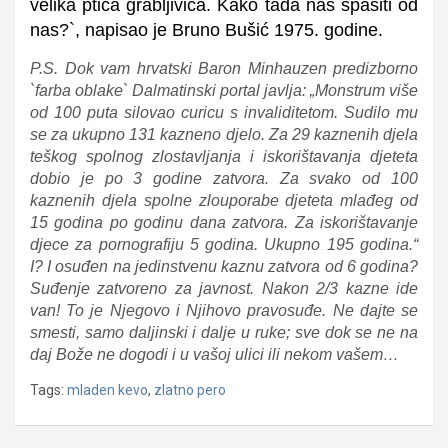
velika ptica grabljivica. Kako tada nas spasiti od
nas?`, napisao je Bruno Bušić 1975. godine.
P.S. Dok vam hrvatski Baron Minhauzen predizborno
`farba oblake` Dalmatinski portal javlja: „Monstrum više
od 100 puta silovao curicu s invaliditetom. Sudilo mu
se za ukupno 131 kazneno djelo. Za 29 kaznenih djela
teškog spolnog zlostavljanja i iskorištavanja djeteta
dobio je po 3 godine zatvora. Za svako od 100
kaznenih djela spolne zlouporabe djeteta mlađeg od
15 godina po godinu dana zatvora. Za iskorištavanje
djece za pornografiju 5 godina. Ukupno 195 godina.“
I? I osuđen na jedinstvenu kaznu zatvora od 6 godina?
Suđenje zatvoreno za javnost. Nakon 2/3 kazne ide
van! To je Njegovo i Njihovo pravosuđe. Ne dajte se
smesti, samo daljinski i dalje u ruke; sve dok se ne na
daj Bože ne dogodi i u vašoj ulici ili nekom vašem…
Tags:
mladen kevo
,
zlatno pero