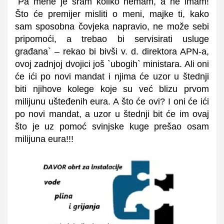
`Pa mene je sram koliko nemam, a ne imam!
Što će premijer misliti o meni, majke ti, kako
sam sposobna čovjeka napravio, ne može sebi
pripomoći, a trebao bi servisirati usluge
građana` – rekao bi bivši v. d. direktora APN-a,
ovoj zadnjoj dvojici još `ubogih` ministara. Ali oni
će ići po novi mandat i njima će uzor u štednji
biti njihove kolege koje su već blizu prvom
milijunu ušteđenih eura. A što će ovi? I oni će ići
po novi mandat, a uzor u štednji bit će im ovaj
što je uz pomoć svinjske kuge prešao osam
milijuna eura!!!