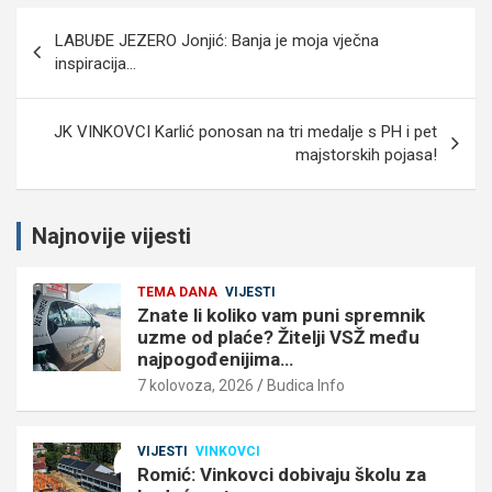
Navigacija
LABUĐE JEZERO Jonjić: Banja je moja vječna
objava
inspiracija…
JK VINKOVCI Karlić ponosan na tri medalje s PH i pet
majstorskih pojasa!
Najnovije vijesti
TEMA DANA
VIJESTI
Znate li koliko vam puni spremnik
uzme od plaće? Žitelji VSŽ među
najpogođenijima…
7 kolovoza, 2026
Budica Info
VIJESTI
VINKOVCI
Romić: Vinkovci dobivaju školu za