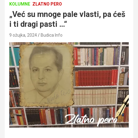
KOLUMNE
ZLATNO PERO
„Već su mnoge pale vlasti, pa ćeš
i ti dragi pasti …“
9 ožujka, 2024
Budica Info