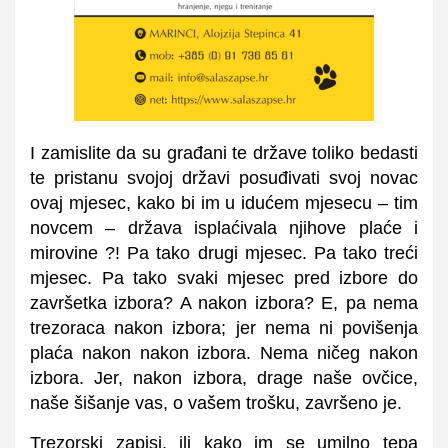
I zamislite da su građani te države toliko bedasti
te pristanu svojoj državi posuđivati svoj novac
ovaj mjesec, kako bi im u idućem mjesecu – tim
novcem – država isplaćivala njihove plaće i
mirovine ?! Pa tako drugi mjesec. Pa tako treći
mjesec. Pa tako svaki mjesec pred izbore do
završetka izbora? A nakon izbora? E, pa nema
trezoraca nakon izbora; jer nema ni povišenja
plaća nakon nakon izbora. Nema ničeg nakon
izbora. Jer, nakon izbora, drage naše ovčice,
naše šišanje vas, o vašem trošku, završeno je.
Trezorski zapisi, ili kako im se umilno tepa