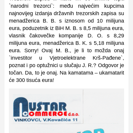
`narodni trezorci`: među najvećim kupcima
najnovijeg izdanja državnih trezorskih zapisa su
menadžerica B. B. s iznosom od 10 milijuna
eura, poduzetnik iz BiH M. B. s 8,5 milijuna eura,
vlasnik čakovečke kompanije D. O. s 8,29
milijuna eura, menadžerica B. K. s 5,18 milijuna
eura. Sorry! Ovaj M. B., je li to možda onaj
`investitor u Vjetroelektrane Krš-Pađene`,
poznat i po optužnici u slučaju J. R.? Odgovor je
točan. Da, to je onaj. Na kamatama – ukamatarit
će 300 tisuća eura!