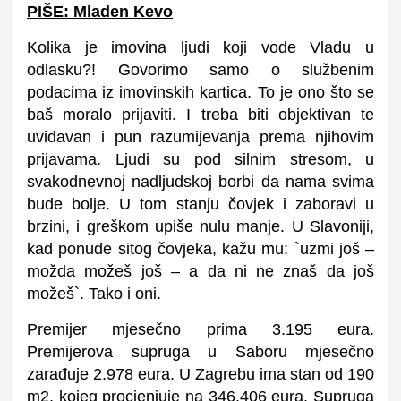
PIŠE: Mladen Kevo
Kolika je imovina ljudi koji vode Vladu u
odlasku?! Govorimo samo o službenim
podacima iz imovinskih kartica. To je ono što se
baš moralo prijaviti. I treba biti objektivan te
uviđavan i pun razumijevanja prema njihovim
prijavama. Ljudi su pod silnim stresom, u
svakodnevnoj nadljudskoj borbi da nama svima
bude bolje. U tom stanju čovjek i zaboravi u
brzini, i greškom upiše nulu manje. U Slavoniji,
kad ponude sitog čovjeka, kažu mu: `uzmi još –
možda možeš još – a da ni ne znaš da još
možeš`. Tako i oni.
Premijer mjesečno prima 3.195 eura.
Premijerova supruga u Saboru mjesečno
zarađuje 2.978 eura. U Zagrebu ima stan od 190
m2, kojeg procjenjuje na 346.406 eura. Supruga