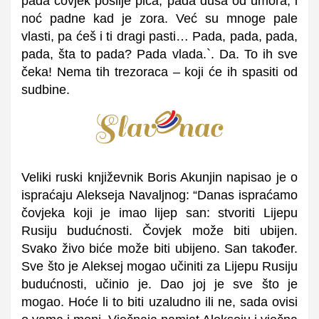
pada čovjek poslije pića, pada duša od umora, i
noć padne kad je zora. Već su mnoge pale
vlasti, pa ćeš i ti dragi pasti… Pada, pada, pada,
pada, šta to pada? Pada vlada.`. Da. To ih sve
čeka! Nema tih trezoraca – koji će ih spasiti od
sudbine.
Veliki ruski književnik Boris Akunjin napisao je o
ispraćaju Alekseja Navaljnog: “Danas ispraćamo
čovjeka koji je imao lijep san: stvoriti Lijepu
Rusiju budućnosti. Čovjek može biti ubijen.
Svako živo biće može biti ubijeno. San također.
Sve što je Aleksej mogao učiniti za Lijepu Rusiju
budućnosti, učinio je. Dao joj je sve što je
mogao. Hoće li to biti uzaludno ili ne, sada ovisi