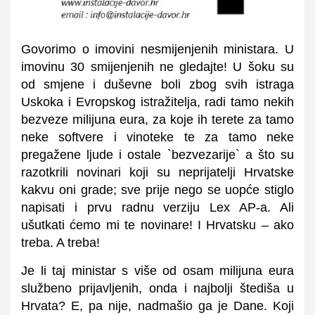
Govorimo o imovini nesmijenjenih ministara. U
imovinu 30 smijenjenih ne gledajte! U šoku su
od smjene i duševne boli zbog svih istraga
Uskoka i Evropskog istražitelja, radi tamo nekih
bezveze milijuna eura, za koje ih terete za tamo
neke softvere i vinoteke te za tamo neke
pregažene ljude i ostale `bezvezarije` a što su
razotkrili novinari koji su neprijatelji Hrvatske
kakvu oni grade; sve prije nego se uopće stiglo
napisati i prvu radnu verziju Lex AP-a. Ali
ušutkati ćemo mi te novinare! I Hrvatsku – ako
treba. A treba!
Je li taj ministar s više od osam milijuna eura
službeno prijavljenih, onda i najbolji štediša u
Hrvata? E, pa nije, nadmašio ga je Dane. Koji