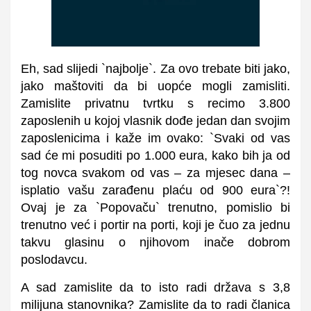
Eh, sad slijedi `najbolje`. Za ovo trebate biti jako,
jako maštoviti da bi uopće mogli zamisliti.
Zamislite privatnu tvrtku s recimo 3.800
zaposlenih u kojoj vlasnik dođe jedan dan svojim
zaposlenicima i kaže im ovako: `Svaki od vas
sad će mi posuditi po 1.000 eura, kako bih ja od
tog novca svakom od vas – za mjesec dana –
isplatio vašu zarađenu plaću od 900 eura`?!
Ovaj je za `Popovaču` trenutno, pomislio bi
trenutno već i portir na porti, koji je čuo za jednu
takvu glasinu o njihovom inače dobrom
poslodavcu.
A sad zamislite da to isto radi država s 3,8
milijuna stanovnika? Zamislite da to radi članica