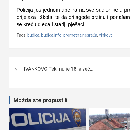
Policija još jednom apelira na sve sudionike u 
prijelaza i škola
, te da prilagode brzinu i ponašan
se kreću djeca i stariji pješaci.
Tags:
budica
,
budica.info
,
prometna nesreća
,
vinkovci
Navigacija
IVANKOVO Tek mu je 18, a već…
objava
Možda ste propustili