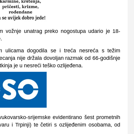
om
vožnje unatrag preko nogostupa
udario je
18-
e
.
im ulicama dogodila se i treća nesreća s težim
jecanja nije držala dovoljan razmak
od
66-godišnje
stkinja je u nesreći
teško ozlijeđena
.
 vukovarsko-srijemske evidentirano
šest prometnih
ru i Trpinji) te četiri s ozlijeđenim osobama, od