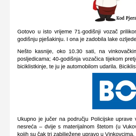
Gotovo u isto vrijeme
71-godišnji vozač
prilik
godišnju pješakinju
. I ona je zadobila
lake ozljed
Nešto kasnije, oko 10.30 sati, na vinkovačk
posljedicama;
40-godišnja vozačica
tijekom
pret
biciklistkinje
, te ju je automobilom udarila. Bicikli
Ukupno je jučer na području Policijske uprave
nesreća
– dvije s materijalnom štetom (u Vukova
kojih su čak tri zabilježene upravo u Vinkovcima.