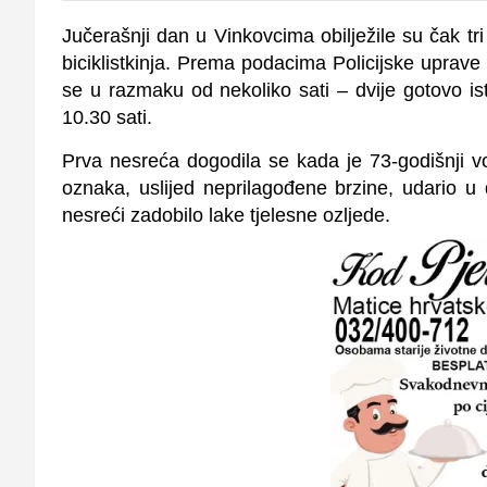
Jučerašnji dan u Vinkovcima obilježile su čak tr
biciklistkinja. Prema podacima Policijske uprave
se u razmaku od nekoliko sati – dvije gotovo is
10.30 sati.
Prva nesreća dogodila se kada je
73-godišnji 
oznaka
, uslijed
neprilagođene brzine
, udario u
nesreći zadobilo
lake tjelesne ozljede
.