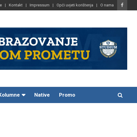
e
Kontakt
Impressum
Opći uvjeti korištenja
O nama
Kolumne
Native
Promo