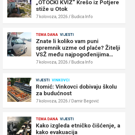
„OTOČKI KVIZ“ Krešo iz Potjere
stiže u Otok
7 kolovoza, 2026
Budica Info
TEMA DANA
VIJESTI
Znate li koliko vam puni
spremnik uzme od plaće? Žitelji
VSŽ među najpogođenijima…
7 kolovoza, 2026
Budica Info
VIJESTI
VINKOVCI
Romić: Vinkovci dobivaju školu
za budućnost
7 kolovoza, 2026
Damir Begović
TEMA DANA
VIJESTI
Kako izgleda etničko čišćenje, a
kako evakuacija