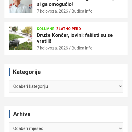
si ga omogućio!
7 kolovoza, 2026
Budica Info
KOLUMNE
ZLATNO PERO
Druže Končar, izvini: fašisti su se
vratili!
7 kolovoza, 2026
Budica Info
Kategorije
Kategorije
Arhiva
Arhiva