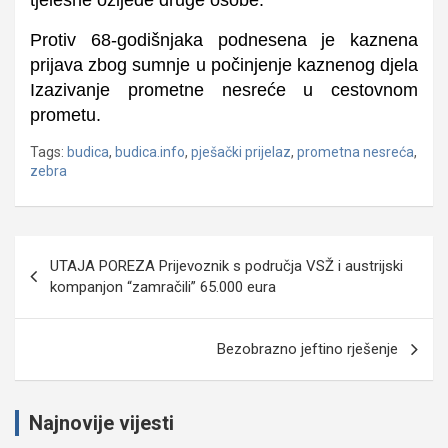
tjelesne ozljede druge osobe.
Protiv 68-godišnjaka podnesena je kaznena
prijava zbog sumnje u počinjenje kaznenog djela
Izazivanje prometne nesreće u cestovnom
prometu
.
Tags:
budica
,
budica.info
,
pješački prijelaz
,
prometna nesreća
,
zebra
Navigacija
UTAJA POREZA Prijevoznik s područja VSŽ i austrijski
objava
kompanjon “zamračili” 65.000 eura
Bezobrazno jeftino rješenje
Najnovije vijesti