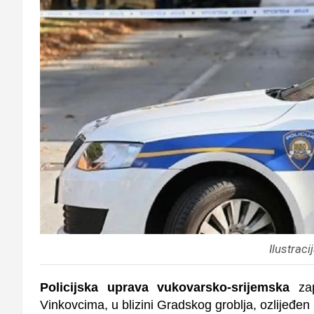
Ilustrac
Policijska uprava vukovarsko-srijemska
zap
Vinkovcima, u blizini Gradskog groblja, ozlijeđe