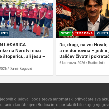
EMA DANA
VIJESTI
KULTURA
VIJESTI
, naivni Hrvati; novac –
Apševački čuvari tradic
ovina – jedini je
6 kolovoza, 2026
Budica Info
ivotni pokretač!
 2026
Budica Info
njegovih dijelova i podsiteova automatski prihvaćate sva aktua
nuiranim korištenjem Budica.info portala ili bilo kojeg njego