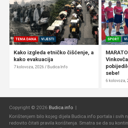
SPORT
VIJESTI
SPORT
T
a
MARATON LAĐARICA
Da, dragi
Vinkovčanke na Neretvi nisu
a ne dom
pobijedile štopericu, ali jesu –
Dalićev ž
sebe!
6 kolovoza,
6 kolovoza, 2026
Damir Begović
Copyright © 2026
Budica.info
Korištenjem bilo kojeg dijela Budica.info portala i svih 
redovito čitati pravila korištenja. Smatra se da su konti