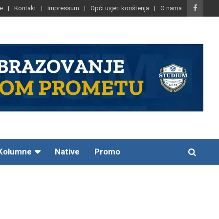
e
Kontakt
Impressum
Opći uvjeti korištenja
O nama
Kolumne
Native
Promo