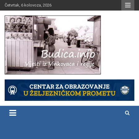
Skip
Četvrtak, 6 kolovoza, 2026
to
content
Vijesti iz Vinkovaca i regije
Budica.info