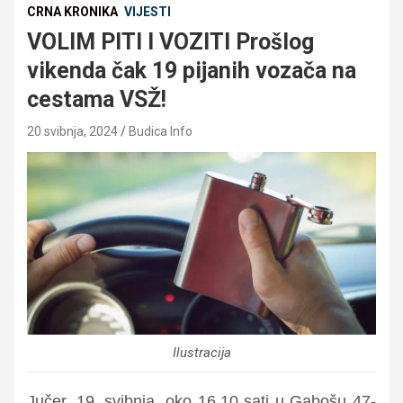
CRNA KRONIKA
VIJESTI
VOLIM PITI I VOZITI Prošlog
vikenda čak 19 pijanih vozača na
cestama VSŽ!
20 svibnja, 2024
Budica Info
Ilustracija
Jučer, 19. svibnja, oko 16.10 sati u Gabošu 47-