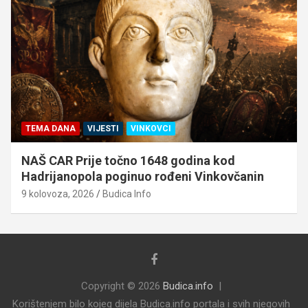
TEMA DANA
VIJESTI
VINKOVCI
NAŠ CAR Prije točno 1648 godina kod
Hadrijanopola poginuo rođeni Vinkovčanin
9 kolovoza, 2026
Budica Info
Copyright © 2026
Budica.info
Korištenjem bilo kojeg dijela Budica.info portala i svih njegovih