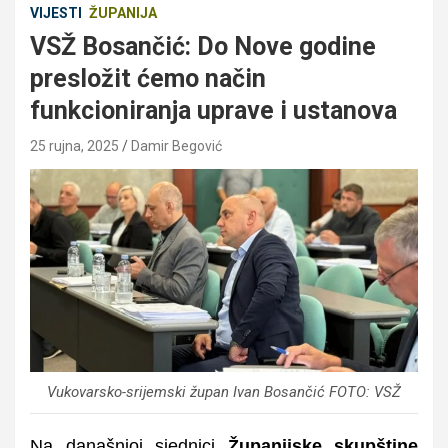
VIJESTI
ŽUPANIJA
VSŽ Bosančić: Do Nove godine
presložit ćemo način
funkcioniranja uprave i ustanova
25 rujna, 2025
Damir Begović
Vukovarsko-srijemski župan Ivan Bosančić FOTO: VSŽ
Na današnjoj sjednici
Županijske skupštine