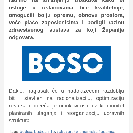
radimo na smanjenju troškova kako bi
usluge u ustanovama bile kvalitetnije,
omogućili bolju opremu, obnovu prostora,
veće plaće zaposlenicima i podigli razinu
zdravstvenog sustava za koji Županija
odgovara.
Dakle, naglasak će u nadolazećem razdoblju
biti stavljen na
racionalizaciju, optimizaciju
resursa i povećanje učinkovitosti
, uz kontinuitet
planiranih ulaganja i reorganizaciju upravnih
struktura.
Tags:
budica
,
budica.info
,
vukovarsko-srijemska županija
,