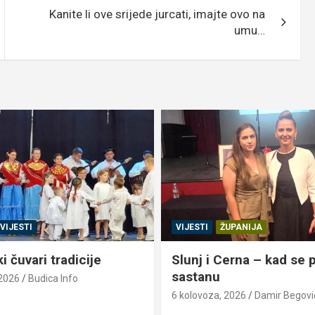
Kanite li ove srijede jurcati, imajte ovo na
umu…
VIJESTI
VIJESTI
ŽUPANIJA
 čuvari tradicije
Slunj i Cerna – kad se pr
sastanu
 2026
Budica Info
6 kolovoza, 2026
Damir Begovi