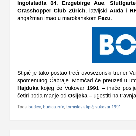
Ingolstadta 04
,
Erzgebirge Aue
,
Stuttgart
Grasshopper Club Zürich
, latvijski
Auda
i
RF
angažman imao u marokanskom
Fezu
.
Stipić je tako postao treći ovosezonski trener
spomenutog Čabraje. Momčad će preuzeti u utora
Hajduka
kojeg će Vukovar 1991 – inače posl
četiri boda manje od
Osijeka
– ugostiti na travn
Tags:
budica
,
budica.info
,
tomislav stipić
,
vukovar 1991
Navigacija