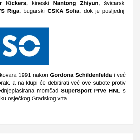
er Kickers
, kineski
Nantong Zhiyun
, švicarski
S Riga
, bugarski
CSKA Sofia
, dok je posljednji
 Vukovara 1991 nakon
Gordona Schildenfelda
i već
k, a na klupi će debitirati već ove subote protiv
jednjeplasirana momčad
SuperSport Prve HNL
s
jaku osječkog Gradskog vrta.