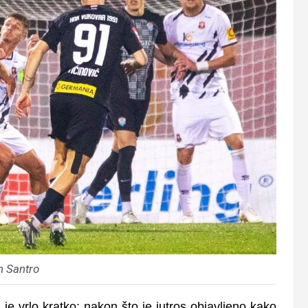
n Santro
e vrlo kratko; nakon što je jutros objavljeno kako