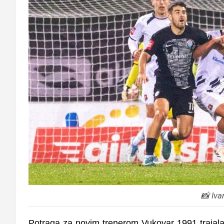
📸 Iva
Potraga za novim trenerom Vukovar 1991 trajala j