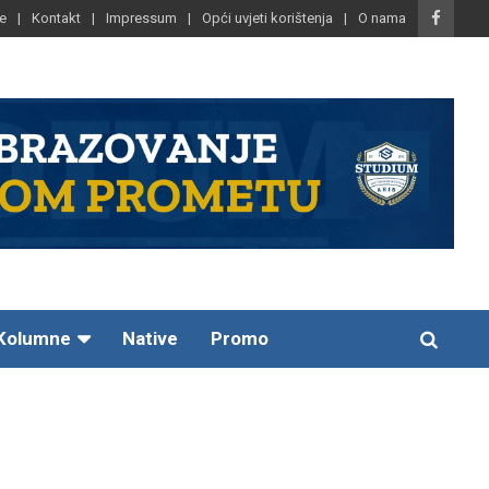
e
Kontakt
Impressum
Opći uvjeti korištenja
O nama
Kolumne
Native
Promo