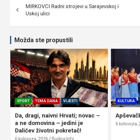
MIRKOVCI Radni strojevi u Sarajevskoj i
objava
Uskoj ulici
Možda ste propustili
SPORT
TEMA DANA
VIJESTI
KULTURA
Da, dragi, naivni Hrvati; novac –
Apševački
a ne domovina – jedini je
6 kolovoza,
Dalićev životni pokretač!
6 kolovoza, 2026
Budica Info