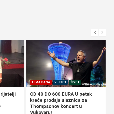
TEMA DANA
VIJESTI
ŽIVOT
ijatelji
OD 40 DO 600 EURA U petak
kreće prodaja ulaznica za
Thompsonov koncert u
ć
6
Vukovaru!