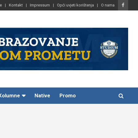
e
Kontakt
Impressum
Opći uvjeti korištenja
O nama
Kolumne
Native
Promo