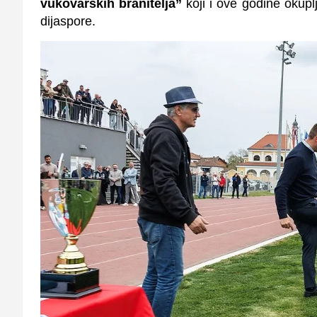
vukovarskih branitelja”
koji i ove godine okupl
dijaspore.