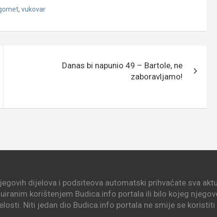
gomet
,
vukovar
Danas bi napunio 49 – Bartole, ne
zaboravljamo!
njegovih dijelova i podsiteova automatski prihvaćate sva aktua
nuiranim korištenjem Budica.info portala ili bilo kojeg njego
elosti. Niti jedan dio Budica.info portala ne smije se koristit