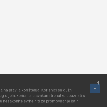
lna pravila korištenja. Korisnici su dužni
vog dijela, korisnici u svakom trenutku upoznati s
i u nezakonite svrhe niti za promoviranje istih.