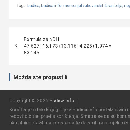
Tags:
budica
,
budica.info
,
memorijal vukovarskih branitelja
,
no
Navigacija
Formula za NDH
objava
47.627+16.173+13.116+4.225+1.974 =
83.145
Možda ste propustili
Copyright © 2026
Budica.info
Korištenjem bilo kojeg dijela Budica.info portala i svih 
redovito čitati pravila korištenja. Smatra se da su konti
aktualnim pravilima korištenja te da su ih razumjeli u cij