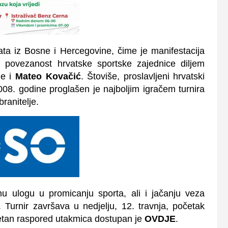
vata iz Bosne i Hercegovine, čime je manifestacija
i povezanost hrvatske sportske zajednice diljem
je i
Mateo Kovačić
. Štoviše, proslavljeni hrvatski
008. godine proglašen je najboljim igračem turnira
anitelje.
nu ulogu u promicanju sporta, ali i jačanju veza
u.
Turnir završava u nedjelju, 12. travnja, početak
letan raspored utakmica dostupan je
OVDJE
.