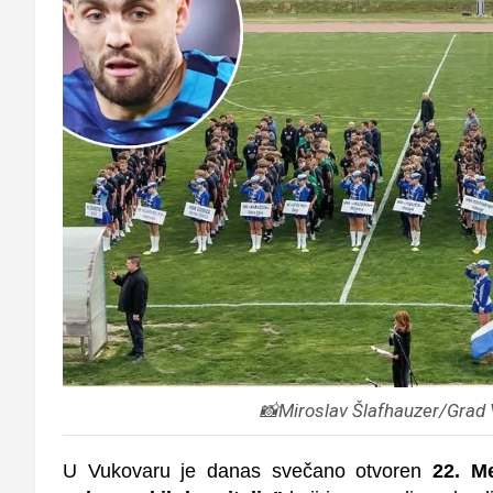
📸Miroslav Šlafhauzer/Grad V
U Vukovaru je danas svečano otvoren
22. Me