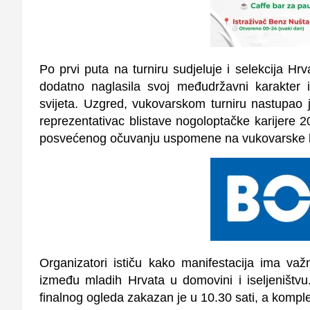
Po prvi puta na turniru sudjeluje i selekcija Hr
dodatno naglasila svoj međudržavni karakter 
svijeta. Uzgred, vukovarskom turniru nastupao 
reprezentativac blistave nogoloptačke karijere 2
posvećenog očuvanju uspomene na vukovarske br
Organizatori ističu kako manifestacija ima važ
između mladih Hrvata u domovini i iseljeništv
finalnog ogleda zakazan je u 10.30 sati, a komp