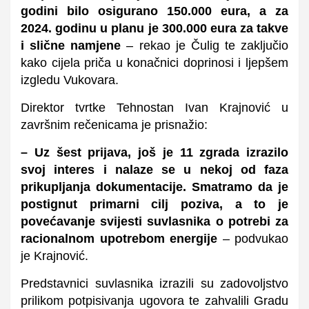
godini bilo osigurano 150.000 eura, a za
2024. godinu u planu je 300.000 eura za takve
i slične namjene
– rekao je Čulig te zaključio
kako cijela priča u konačnici doprinosi i ljepšem
izgledu Vukovara.
Direktor tvrtke Tehnostan Ivan Krajnović u
završnim rečenicama je prisnažio:
– Uz
šest
prijava, još je 11 zgrada izrazilo
svoj interes i nalaze se u nekoj od faza
prikupljanja dokumentacije. Smatramo da je
postignut primarni cilj poziva, a to je
povećavanje svijesti suvlasnika o potrebi za
racionalnom upotrebom energije
– podvukao
je Krajnović.
Predstavnici suvlasnika izrazili su zadovoljstvo
prilikom potpisivanja ugovora te zahvalili Gradu