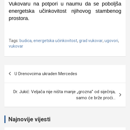
Vukovaru na potpori u naumu da se poboljša
energetska učinkovitost njihovog stambenog
prostora.
Tags:
budica
,
energetska učinkovitost
,
grad vukovar
,
ugovori
,
vukovar
Navigacija
U Drenovcima ukraden Mercedes
objava
Dr. Jukić: Veljača nije ništa manje „grozna” od siječnja,
samo će brže proći…
Najnovije vijesti