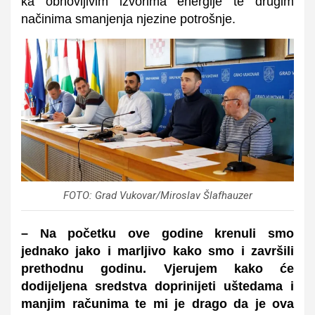
ka obnovljivim izvorima energije te drugim
načinima smanjenja njezine potrošnje.
FOTO: Grad Vukovar/Miroslav Šlafhauzer
– Na početku ove godine krenuli smo
jednako jako i marljivo kako smo i završili
prethodnu godinu. Vjerujem kako će
dodijeljena sredstva doprinijeti uštedama i
manjim računima te mi je drago da je ova