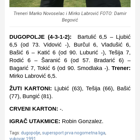
Treneri Marko Novoselac i Mirko Labrović FOTO: Damir
Begović
DUGOPOLJE (4-3-1-2):
Bartulić 6,5 – Ljubić
6,5 (od 73. Vidović -), Burčul 6, Vladušić 6,
Bašić 6 – Katić 6 (od 90. Luburić -), Tešija 7,
Rodić 6 – Šaranić 6 (od 57. Bradarić 6) –
Bagarić 7, Tokić 6 (od 90. Smodlaka -).
Trener:
Mirko Labrović 6,5.
ŽUTI KARTONI:
Ljubić (63), Tešija (66), Bašić
(77), Bungić (81).
CRVENI KARTON:
-.
IGRAČ UTAKMICE:
Robin Gonzalez.
Tags:
dugopolje
,
supersport prva nogometna liga
,
vukovar 1991