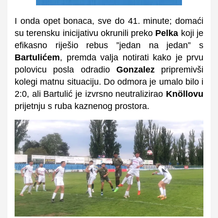
I onda opet bonaca, sve do 41. minute; domaći
su terensku inicijativu okrunili preko
Pelka
koji je
efikasno riješio rebus ”jedan na jedan” s
Bartulićem
, premda valja notirati kako je prvu
polovicu posla odradio
Gonzalez
pripremivši
kolegi matnu situaciju. Do odmora je umalo bilo i
2:0, ali Bartulić je izvrsno neutralizirao
Knöllovu
prijetnju s ruba kaznenog prostora.