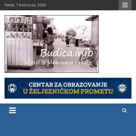
Skip
Petak, 7 kolovoza, 2026
to
content
Vijesti iz Vinkovaca i regije
Budica.info