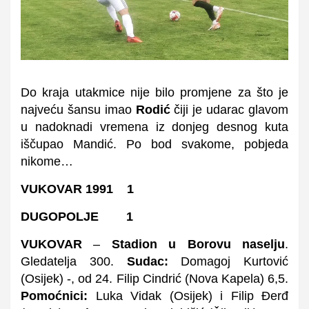
Do kraja utakmice nije bilo promjene za što je
najveću šansu imao
Rodić
čiji je udarac glavom
u nadoknadi vremena iz donjeg desnog kuta
iščupao Mandić. Po bod svakome, pobjeda
nikome…
VUKOVAR 1991 1
DUGOPOLJE 1
VUKOVAR
–
Stadion u Borovu naselju
.
Gledatelja 300.
Sudac:
Domagoj Kurtović
(Osijek) -, od 24. Filip Cindrić (Nova Kapela) 6,5.
Pomoćnici:
Luka Vidak (Osijek) i Filip Đerđ