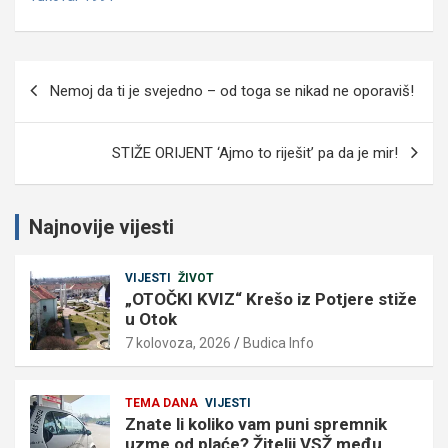
Navigacija
Nemoj da ti je svejedno – od toga se nikad ne oporaviš!
objava
STIŽE ORIJENT ‘Ajmo to riješit’ pa da je mir!
Najnovije vijesti
VIJESTI
ŽIVOT
„OTOČKI KVIZ“ Krešo iz Potjere stiže
u Otok
7 kolovoza, 2026
Budica Info
TEMA DANA
VIJESTI
Znate li koliko vam puni spremnik
uzme od plaće? Žitelji VSŽ među