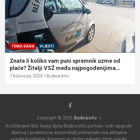
TEMA DANA
VIJESTI
Znate li koliko vam puni spremnik uzme od
plaće? Žitelji VSŽ među najpogođenijima…
7 kolovoza, 2026
Budica Info
Copyright © 2026
Budica.info
Korištenjem bilo kojeg dijela Budica.info portala i svih njegovih
dijelova i podsiteova automatski prihvaćate sva aktualna
pravila korištenja. Korisnici su dužni redovito čitati pravila