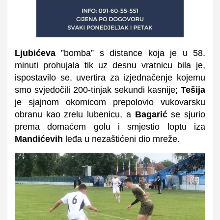
Ljubićeva
”bomba” s distance koja je u 58.
minuti prohujala tik uz desnu vratnicu bila je,
ispostavilo se, uvertira za izjednačenje kojemu
smo svjedočili 200-tinjak sekundi kasnije;
Tešija
je sjajnom okomicom prepolovio vukovarsku
obranu kao zrelu lubenicu, a
Bagarić
se sjurio
prema domaćem golu i smjestio loptu iza
Mandićevih
leđa u nezaštićeni dio mreže.