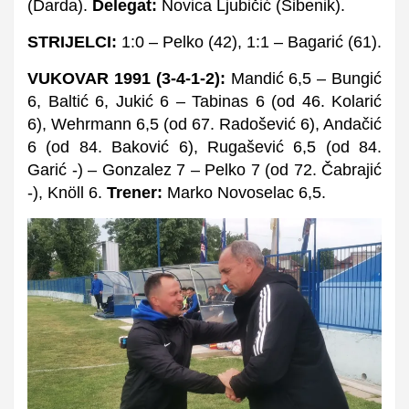
(Darda).
Delegat:
Novica Ljubičić (Šibenik).
STRIJELCI:
1:0 – Pelko (42), 1:1 – Bagarić (61).
VUKOVAR 1991 (3-4-1-2):
Mandić
6,5
– Bungić
6
, Baltić
6
, Jukić
6
– Tabinas
6
(od 46. Kolarić
6
)
, Wehrmann
6,5
(od 67. Radošević
6
)
, Andačić
6
(od 84. Baković
6
)
, Rugašević
6,5
(od 84.
Garić -)
– Gonzalez
7
– Pelko
7
(od 72. Čabrajić
-)
,
Knöll
6
.
Trener:
Marko Novoselac
6,5
.